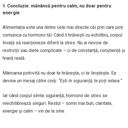
Concluzie: mănâncă pentru calm, nu doar pentru
energie
Alimentația este una dintre cele mai directe căi prin care poți
comunica cu hormonii tăi. Când îi hrănești cu echilibru, corpul
învață să reacționeze diferit la stres. Nu ai nevoie de
restricții sau diete complicate – ci de constanță, conștiență și
hrană reală.
Mâncarea potrivită nu doar te hrănește, ci te liniștește. Ea
devine un mesaj către corp:
“Ești în siguranță, te poți relaxa.”
Iar când corpul simte siguranță, hormonii de stres se
reechilibrează singuri. Restul – somn mai bun, claritate,
energie și calm – vin de la sine.