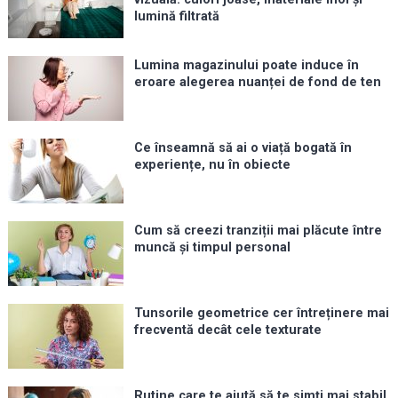
lumină filtrată
Lumina magazinului poate induce în
eroare alegerea nuanței de fond de ten
Ce înseamnă să ai o viață bogată în
experiențe, nu în obiecte
Cum să creezi tranziții mai plăcute între
muncă și timpul personal
Tunsorile geometrice cer întreținere mai
frecventă decât cele texturate
Rutine care te ajută să te simți mai stabil