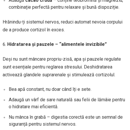
Adaugă
cacao crudă
– conține teobromină și magneziu,
combinație perfectă pentru relaxare și bună dispoziție.
Hrănindu-ți sistemul nervos, reduci automat nevoia corpului
de a produce cortizol în exces.
Hidratarea și pauzele – “alimentele invizibile”
Deși nu sunt mâncare propriu-zisă, apa și pauzele regulate
sunt esențiale pentru reglarea stresului. Deshidratarea
activează glandele suprarenale și stimulează cortizolul.
Bea apă constant, nu doar când îți e sete.
Adaugă un vârf de sare naturală sau felii de lămâie pentru
o hidratare mai eficientă.
Nu mânca în grabă – digestia corectă este un semnal de
siguranță pentru sistemul nervos.