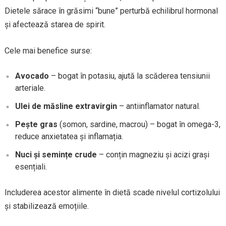
Dietele sărace în grăsimi “bune” perturbă echilibrul hormonal
și afectează starea de spirit.
Cele mai benefice surse:
Avocado
– bogat în potasiu, ajută la scăderea tensiunii
arteriale.
Ulei de măsline extravirgin
– antiinflamator natural.
Pește gras
(somon, sardine, macrou) – bogat în omega-3,
reduce anxietatea și inflamația.
Nuci și semințe crude
– conțin magneziu și acizi grași
esențiali.
Includerea acestor alimente în dietă scade nivelul cortizolului
și stabilizează emoțiile.