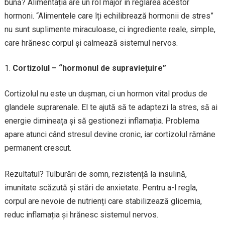
bună? Alimentația are un rol major în reglarea acestor
hormoni. “Alimentele care îți echilibrează hormonii de stres”
nu sunt suplimente miraculoase, ci ingrediente reale, simple,
care hrănesc corpul și calmează sistemul nervos.
Cortizolul – “hormonul de supraviețuire”
Cortizolul nu este un dușman, ci un hormon vital produs de
glandele suprarenale. El te ajută să te adaptezi la stres, să ai
energie dimineața și să gestionezi inflamația. Problema
apare atunci când stresul devine cronic, iar cortizolul rămâne
permanent crescut.
Rezultatul? Tulburări de somn, rezistență la insulină,
imunitate scăzută și stări de anxietate. Pentru a-l regla,
corpul are nevoie de nutrienți care stabilizează glicemia,
reduc inflamația și hrănesc sistemul nervos.