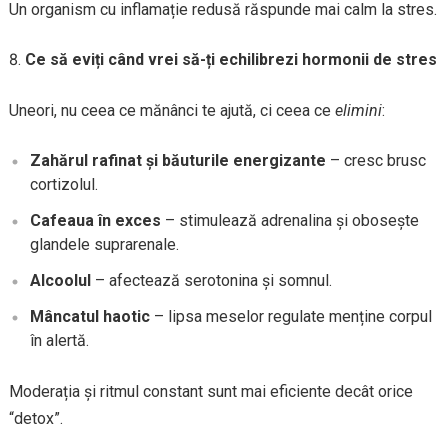
Un organism cu inflamație redusă răspunde mai calm la stres.
Ce să eviți când vrei să-ți echilibrezi hormonii de stres
Uneori, nu ceea ce mănânci te ajută, ci ceea ce
elimini
:
Zahărul rafinat și băuturile energizante
– cresc brusc
cortizolul.
Cafeaua în exces
– stimulează adrenalina și obosește
glandele suprarenale.
Alcoolul
– afectează serotonina și somnul.
Mâncatul haotic
– lipsa meselor regulate menține corpul
în alertă.
Moderația și ritmul constant sunt mai eficiente decât orice
“detox”.