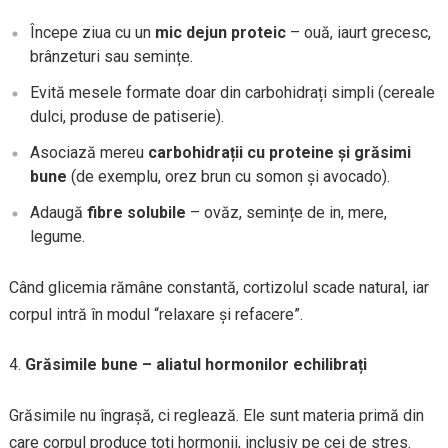
Începe ziua cu un
mic dejun proteic
– ouă, iaurt grecesc,
brânzeturi sau semințe.
Evită mesele formate doar din carbohidrați simpli (cereale
dulci, produse de patiserie).
Asociază mereu
carbohidrații cu proteine și grăsimi
bune
(de exemplu, orez brun cu somon și avocado).
Adaugă
fibre solubile
– ovăz, semințe de in, mere,
legume.
Când glicemia rămâne constantă, cortizolul scade natural, iar
corpul intră în modul “relaxare și refacere”.
Grăsimile bune – aliatul hormonilor echilibrați
Grăsimile nu îngrașă, ci reglează. Ele sunt materia primă din
care corpul produce toți hormonii, inclusiv pe cei de stres.