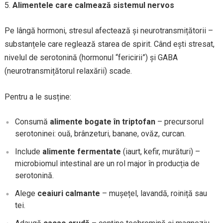
Alimentele care calmează sistemul nervos
Pe lângă hormoni, stresul afectează și neurotransmițătorii –
substanțele care reglează starea de spirit. Când ești stresat,
nivelul de serotonină (hormonul “fericirii”) și GABA
(neurotransmițătorul relaxării) scade.
Pentru a le susține:
Consumă
alimente bogate în triptofan
– precursorul
serotoninei: ouă, brânzeturi, banane, ovăz, curcan.
Include
alimente fermentate
(iaurt, kefir, murături) –
microbiomul intestinal are un rol major în producția de
serotonină.
Alege
ceaiuri calmante
– mușețel, lavandă, roiniță sau
tei.