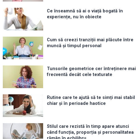
Ce înseamnă să ai o viață bogată în
experiențe, nu în obiecte
Cum să creezi tranziții mai plăcute între
muncă și timpul personal
Tunsorile geometrice cer întreținere mai
frecventă decât cele texturate
Rutine care te ajută să te simți mai stabil
chiar și în perioade haotice
Stilul care rezistă în timp apare atunci
când funcția, proporția și personalitatea
rămân în echilibru