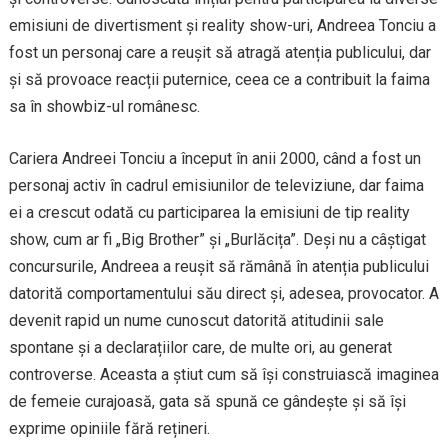
emisiuni de divertisment și reality show-uri, Andreea Tonciu a
fost un personaj care a reușit să atragă atenția publicului, dar
și să provoace reacții puternice, ceea ce a contribuit la faima
sa în showbiz-ul românesc.
Cariera Andreei Tonciu a început în anii 2000, când a fost un
personaj activ în cadrul emisiunilor de televiziune, dar faima
ei a crescut odată cu participarea la emisiuni de tip reality
show, cum ar fi „Big Brother” și „Burlăcița”. Deși nu a câștigat
concursurile, Andreea a reușit să rămână în atenția publicului
datorită comportamentului său direct și, adesea, provocator. A
devenit rapid un nume cunoscut datorită atitudinii sale
spontane și a declarațiilor care, de multe ori, au generat
controverse. Aceasta a știut cum să își construiască imaginea
de femeie curajoasă, gata să spună ce gândește și să își
exprime opiniile fără rețineri.