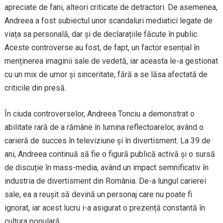
apreciate de fani, alteori criticate de detractori. De asemenea,
Andreea a fost subiectul unor scandaluri mediatici legate de
viața sa personală, dar și de declarațiile făcute în public.
Aceste controverse au fost, de fapt, un factor esențial în
menținerea imaginii sale de vedetă, iar aceasta le-a gestionat
cu un mix de umor și sinceritate, fără a se lăsa afectată de
criticile din presă.
În ciuda controverselor, Andreea Tonciu a demonstrat o
abilitate rară de a rămâne în lumina reflectoarelor, având o
carieră de succes în televiziune și în divertisment. La 39 de
ani, Andreea continuă să fie o figură publică activă și o sursă
de discuție în mass-media, având un impact semnificativ în
industria de divertisment din România. De-a lungul carierei
sale, ea a reușit să devină un personaj care nu poate fi
ignorat, iar acest lucru i-a asigurat o prezență constantă în
cultura populară.