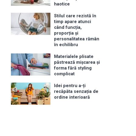
haotice
Stilul care rezistă în
timp apare atunci
când funcția,
proporția și
personalitatea rămân
în echilibru
Materialele plisate
păstrează mișcarea și
forma fără styling
complicat
Idei pentru a-ți
recăpăta senzația de
ordine interioară