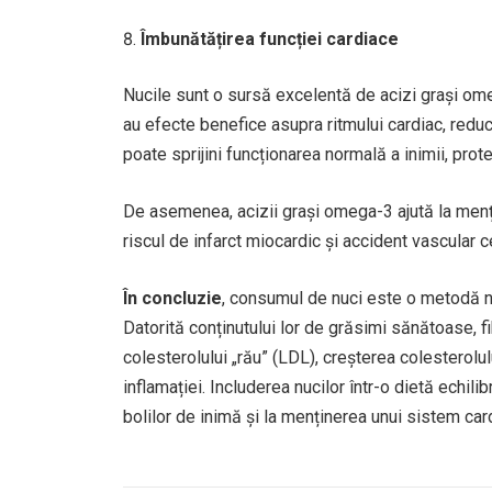
Îmbunătățirea funcției cardiace
Nucile sunt o sursă excelentă de acizi grași ome
au efecte benefice asupra ritmului cardiac, reducâ
poate sprijini funcționarea normală a inimii, prot
De asemenea, acizii grași omega-3 ajută la menți
riscul de infarct miocardic și accident vascular c
În concluzie
, consumul de nuci este o metodă na
Datorită conținutului lor de grăsimi sănătoase, fi
colesterolului „rău” (LDL), creșterea colesterolu
inflamației. Includerea nucilor într-o dietă echili
bolilor de inimă și la menținerea unui sistem car