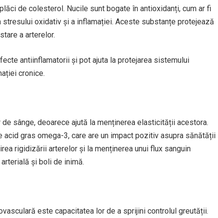
lăci de colesterol. Nucile sunt bogate în antioxidanți, cum ar fi
a stresului oxidativ și a inflamației. Aceste substanțe protejează
tare a arterelor.
cte antiinflamatorii și pot ajuta la protejarea sistemului
ației cronice.
 de sânge, deoarece ajută la menținerea elasticității acestora.
de acid gras omega-3, care are un impact pozitiv asupra sănătății
rea rigidizării arterelor și la menținerea unui flux sanguin
rterială și boli de inimă.
vasculară este capacitatea lor de a sprijini controlul greutății.