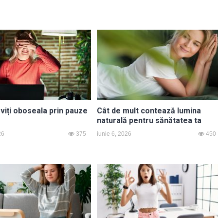
viți oboseala prin pauze
Cât de mult contează lumina
naturală pentru sănătatea ta
26
375
iunie 6, 2026
450