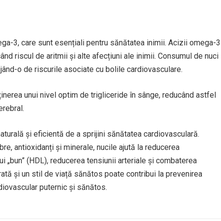
ga-3, care sunt esențiali pentru sănătatea inimii. Acizii omega-3
nd riscul de aritmii și alte afecțiuni ale inimii. Consumul de nuci
ejând-o de riscurile asociate cu bolile cardiovasculare.
nerea unui nivel optim de trigliceride în sânge, reducând astfel
erebral.
turală și eficientă de a sprijini sănătatea cardiovasculară.
bre, antioxidanți și minerale, nucile ajută la reducerea
lui „bun” (HDL), reducerea tensiunii arteriale și combaterea
brată și un stil de viață sănătos poate contribui la prevenirea
diovascular puternic și sănătos.