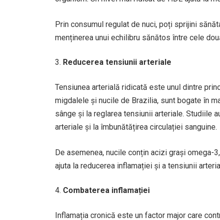
Prin consumul regulat de nuci, poți sprijini sănă
menținerea unui echilibru sănătos între cele două
Reducerea tensiunii arteriale
Tensiunea arterială ridicată este unul dintre princ
migdalele și nucile de Brazilia, sunt bogate în m
sânge și la reglarea tensiunii arteriale. Studiile
arteriale și la îmbunătățirea circulației sanguine.
De asemenea, nucile conțin acizi grași omega-3, 
ajuta la reducerea inflamației și a tensiunii arteria
Combaterea inflamației
Inflamația cronică este un factor major care con