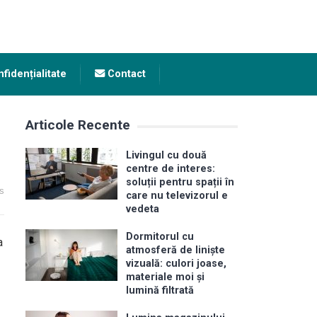
fidențialitate
Contact
Articole Recente
Livingul cu două
centre de interes:
soluții pentru spații în
s
care nu televizorul e
vedeta
Dormitorul cu
a
atmosferă de liniște
vizuală: culori joase,
materiale moi și
lumină filtrată