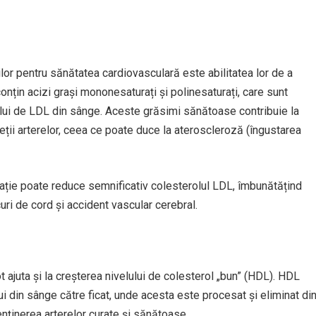
ilor pentru sănătatea cardiovasculară este abilitatea lor de a
onțin acizi grași mononesaturați și polinesaturați, care sunt
ului de LDL din sânge. Aceste grăsimi sănătoase contribuie la
eții arterelor, ceea ce poate duce la ateroscleroză (îngustarea
ntație poate reduce semnificativ colesterolul LDL, îmbunătățind
uri de cord și accident vascular cerebral.
 ajuta și la creșterea nivelului de colesterol „bun” (HDL). HDL
i din sânge către ficat, unde acesta este procesat și eliminat di
nținerea arterelor curate și sănătoase.