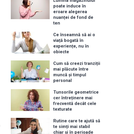
Lumina magazinului
poate induce în
eroare alegerea
nuanței de fond de
ten
Ce înseamnă să ai o
viață bogată în
experiențe, nu în
obiecte
Cum să creezi tranziții
mai plăcute între
muncă și timpul
personal
Tunsorile geometrice
cer întreținere mai
frecventă decât cele
texturate
Rutine care te ajută să
n
te simți mai stabil
chiar și în perioade