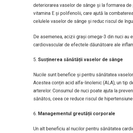
deteriorarea vaselor de sânge și la formarea de p
vitamina E și polifenolii, care ajută la combatere
celulele vaselor de sânge și reduc riscul de îngus
De asemenea, acizii grași omega-3 din nuci au efe
cardiovascular de efectele dăunătoare ale inflam
Susținerea sănătății vaselor de sânge
Nucile sunt benefice și pentru sănătatea vaselor
Acestea conțin acid alfa-linolenic (ALA), un tip 
arterelor. Consumul de nuci poate ajuta la preveni
sănătos, ceea ce reduce riscul de hipertensiune a
Managementul greutății corporale
Un alt beneficiu al nucilor pentru sănătatea cardio