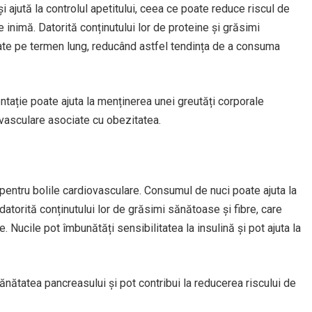
și ajută la controlul apetitului, ceea ce poate reduce riscul de
e inimă. Datorită conținutului lor de proteine și grăsimi
tate pe termen lung, reducând astfel tendința de a consuma
ntație poate ajuta la menținerea unei greutăți corporale
ovasculare asociate cu obezitatea.
r pentru bolile cardiovasculare. Consumul de nuci poate ajuta la
datorită conținutului lor de grăsimi sănătoase și fibre, care
. Nucile pot îmbunătăți sensibilitatea la insulină și pot ajuta la
sănătatea pancreasului și pot contribui la reducerea riscului de