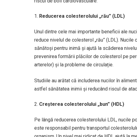
riscul de boli cardiovasculare.
Reducerea colesterolului „rău” (LDL)
Unul dintre cele mai importante beneficii ale nuc
reduce nivelul de colesterol „rău” (LDL). Nucile c
sănătoși pentru inimă și ajută la scăderea nivel
prevenirea formării plăcilor de colesterol pe per
arterelor) și la probleme de circulație.
Studiile au arătat că includerea nucilor în alime
astfel sănătatea inimii și reducând riscul de atac
Creșterea colesterolului „bun” (HDL)
Pe lângă reducerea colesterolului LDL, nucile pot
este responsabil pentru transportul colesterolulu
organism. Un nivel mai ridicat de HDL ajută la me