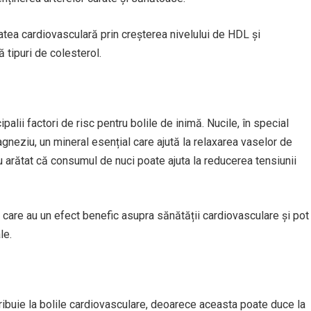
tatea cardiovasculară prin creșterea nivelului de HDL și
 tipuri de colesterol.
ipalii factori de risc pentru bolile de inimă. Nucile, în special
agneziu, un mineral esențial care ajută la relaxarea vaselor de
 au arătat că consumul de nuci poate ajuta la reducerea tensiunii
care au un efect benefic asupra sănătății cardiovasculare și pot
le.
tribuie la bolile cardiovasculare, deoarece aceasta poate duce la