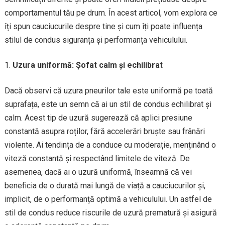
comportamentul tău pe drum. În acest articol, vom explora ce
îți spun cauciucurile despre tine și cum îți poate influența
stilul de condus siguranța și performanța vehiculului.
Uzura uniformă: Șofat calm și echilibrat
Dacă observi că uzura pneurilor tale este uniformă pe toată
suprafața, este un semn că ai un stil de condus echilibrat și
calm. Acest tip de uzură sugerează că aplici presiune
constantă asupra roților, fără accelerări bruște sau frânări
violente. Ai tendința de a conduce cu moderație, menținând o
viteză constantă și respectând limitele de viteză. De
asemenea, dacă ai o uzură uniformă, înseamnă că vei
beneficia de o durată mai lungă de viață a cauciucurilor și,
implicit, de o performanță optimă a vehiculului. Un astfel de
stil de condus reduce riscurile de uzură prematură și asigură