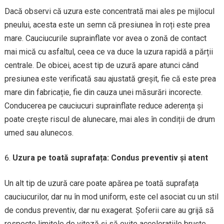
Dacă observi că uzura este concentrată mai ales pe mijlocul
pneului, acesta este un semn că presiunea în roți este prea
mare. Cauciucurile suprainflate vor avea o zonă de contact
mai mică cu asfaltul, ceea ce va duce la uzura rapidă a părții
centrale. De obicei, acest tip de uzură apare atunci când
presiunea este verificată sau ajustată greșit, fie că este prea
mare din fabricație, fie din cauza unei măsurări incorecte.
Conducerea pe cauciucuri suprainflate reduce aderența și
poate crește riscul de alunecare, mai ales în condiții de drum
umed sau alunecos.
Uzura pe toată suprafața: Condus preventiv și atent
Un alt tip de uzură care poate apărea pe toată suprafața
cauciucurilor, dar nu în mod uniform, este cel asociat cu un stil
de condus preventiv, dar nu exagerat. Șoferii care au grijă să
respecte limitele de viteză și să evite accelerațiile bruște,