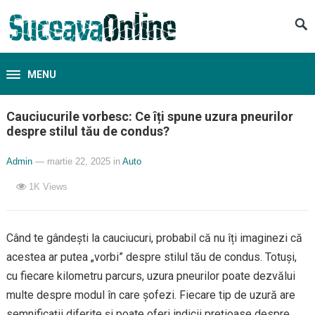
MENU
Cauciucurile vorbesc: Ce îți spune uzura pneurilor
despre stilul tău de condus?
Admin
— martie 22, 2025
in
Auto
1K
Views
Când te gândești la cauciucuri, probabil că nu îți imaginezi că
acestea ar putea „vorbi” despre stilul tău de condus. Totuși,
cu fiecare kilometru parcurs, uzura pneurilor poate dezvălui
multe despre modul în care șofezi. Fiecare tip de uzură are
semnificații diferite și poate oferi indicii prețioase despre