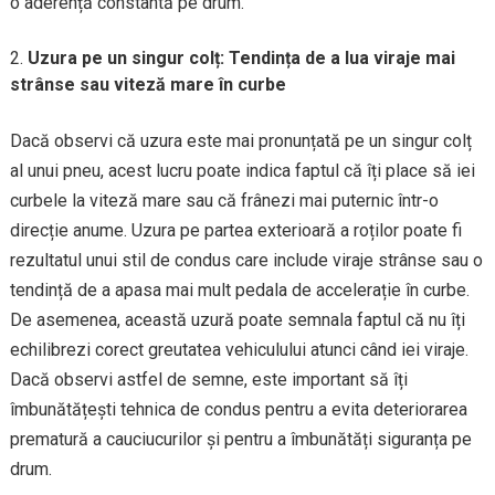
o aderență constantă pe drum.
Uzura pe un singur colț: Tendința de a lua viraje mai
strânse sau viteză mare în curbe
Dacă observi că uzura este mai pronunțată pe un singur colț
al unui pneu, acest lucru poate indica faptul că îți place să iei
curbele la viteză mare sau că frânezi mai puternic într-o
direcție anume. Uzura pe partea exterioară a roților poate fi
rezultatul unui stil de condus care include viraje strânse sau o
tendință de a apasa mai mult pedala de accelerație în curbe.
De asemenea, această uzură poate semnala faptul că nu îți
echilibrezi corect greutatea vehiculului atunci când iei viraje.
Dacă observi astfel de semne, este important să îți
îmbunătățești tehnica de condus pentru a evita deteriorarea
prematură a cauciucurilor și pentru a îmbunătăți siguranța pe
drum.