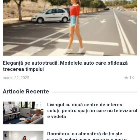
Eleganță pe autostradă: Modelele auto care sfidează
trecerea timpului
martie 22, 2025
1K
Articole Recente
Livingul cu două centre de interes:
soluții pentru spații în care nu televizorul
e vedeta
Dormitorul cu atmosferă de liniște
vizuală: culori joase, materiale moi și