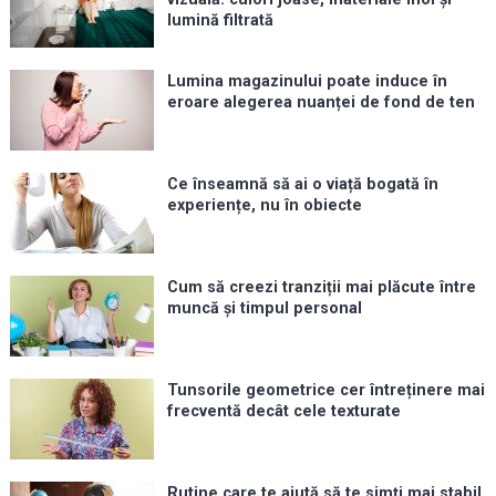
lumină filtrată
Lumina magazinului poate induce în
eroare alegerea nuanței de fond de ten
Ce înseamnă să ai o viață bogată în
experiențe, nu în obiecte
Cum să creezi tranziții mai plăcute între
muncă și timpul personal
Tunsorile geometrice cer întreținere mai
frecventă decât cele texturate
Rutine care te ajută să te simți mai stabil