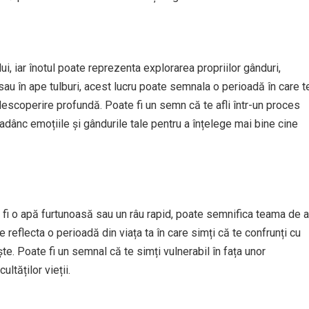
, iar înotul poate reprezenta explorarea propriilor gânduri,
c sau în ape tulburi, acest lucru poate semnala o perioadă în care t
escoperire profundă. Poate fi un semn că te afli într-un proces
adânc emoțiile și gândurile tale pentru a înțelege mai bine cine
ar fi o apă furtunoasă sau un râu rapid, poate semnifica teama de a
e reflecta o perioadă din viața ta în care simți că te confrunți cu
ște. Poate fi un semnal că te simți vulnerabil în fața unor
ltăților vieții.