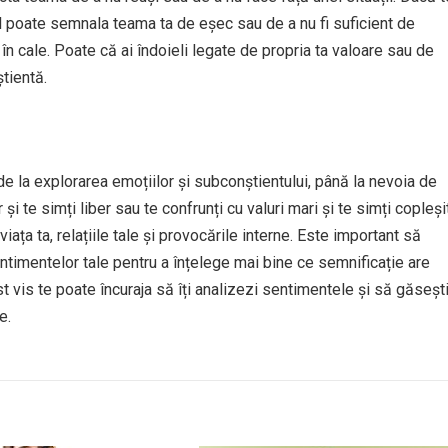
sul poate semnala teama ta de eșec sau de a nu fi suficient de
 în cale. Poate că ai îndoieli legate de propria ta valoare sau de
știentă.
de la explorarea emoțiilor și subconștientului, până la nevoia de
și te simți liber sau te confrunți cu valuri mari și te simți copleșit
iața ta, relațiile tale și provocările interne. Este important să
entimentelor tale pentru a înțelege mai bine ce semnificație are
est vis te poate încuraja să îți analizezi sentimentele și să găseșt
e.