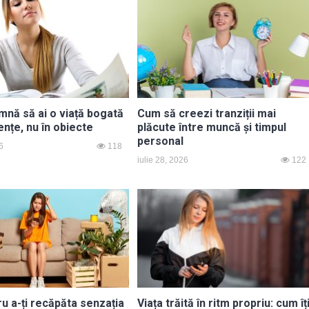
mnă să ai o viață bogată
Cum să creezi tranziții mai
ențe, nu în obiecte
plăcute între muncă și timpul
personal
6
118
iulie 28, 2026
122
ru a-ți recăpăta senzația
Viața trăită în ritm propriu: cum îț