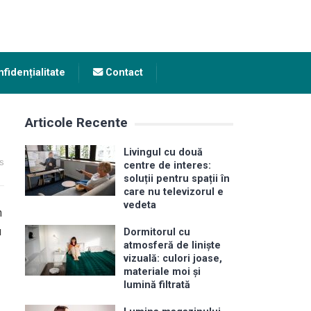
fidențialitate
Contact
Articole Recente
Livingul cu două
s
centre de interes:
soluții pentru spații în
care nu televizorul e
vedeta
n
u
Dormitorul cu
atmosferă de liniște
vizuală: culori joase,
materiale moi și
lumină filtrată