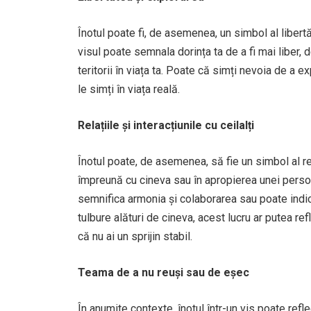
Înotul poate fi, de asemenea, un simbol al libertăți
visul poate semnala dorința ta de a fi mai liber,
teritorii în viața ta. Poate că simți nevoia de a 
le simți în viața reală.
Relațiile și interacțiunile cu ceilalți
Înotul poate, de asemenea, să fie un simbol al rela
împreună cu cineva sau în apropierea unei persoa
semnifica armonia și colaborarea sau poate indica
tulbure alături de cineva, acest lucru ar putea re
că nu ai un sprijin stabil.
Teama de a nu reuși sau de eșec
În anumite contexte, înotul într-un vis poate refl