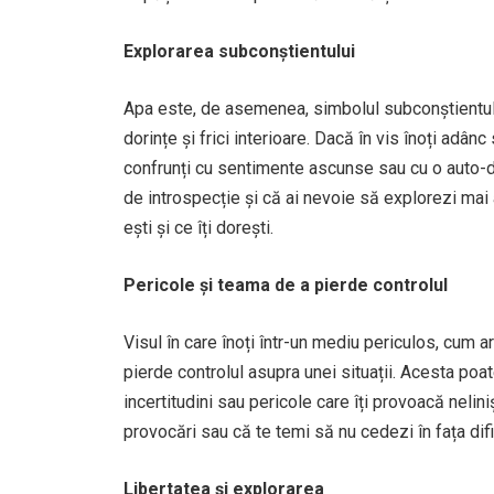
Explorarea subconștientului
Apa este, de asemenea, simbolul subconștientului
dorințe și frici interioare. Dacă în vis înoți adân
confrunți cu sentimente ascunse sau cu o auto-d
de introspecție și că ai nevoie să explorezi mai 
ești și ce îți dorești.
Pericole și teama de a pierde controlul
Visul în care înoți într-un mediu periculos, cum 
pierde controlul asupra unei situații. Acesta poat
incertitudini sau pericole care îți provoacă nelini
provocări sau că te temi să nu cedezi în fața dificu
Libertatea și explorarea