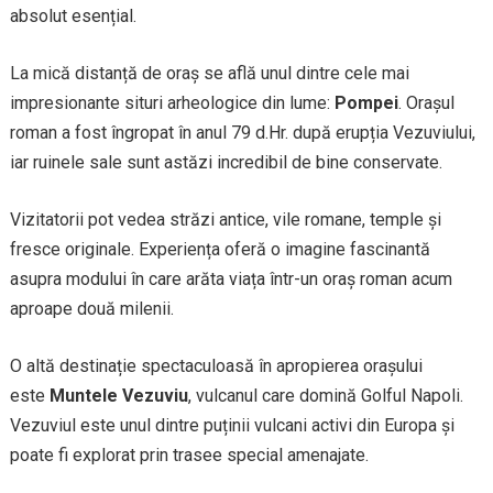
absolut esențial.
La mică distanță de oraș se află unul dintre cele mai
impresionante situri arheologice din lume:
Pompei
. Orașul
roman a fost îngropat în anul 79 d.Hr. după erupția Vezuviului,
iar ruinele sale sunt astăzi incredibil de bine conservate.
Vizitatorii pot vedea străzi antice, vile romane, temple și
fresce originale. Experiența oferă o imagine fascinantă
asupra modului în care arăta viața într-un oraș roman acum
aproape două milenii.
O altă destinație spectaculoasă în apropierea orașului
este
Muntele Vezuviu
, vulcanul care domină Golful Napoli.
Vezuviul este unul dintre puținii vulcani activi din Europa și
poate fi explorat prin trasee special amenajate.