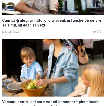
Cum să-ți alegi următorul city break în funcție de ce vrei
să simți, nu doar să vezi
iulie 11, 2026
270
Vacanțe pentru cei care vor să descopere piețe locale,