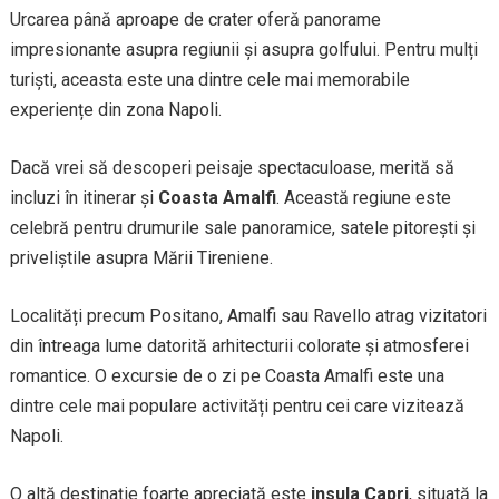
Urcarea până aproape de crater oferă panorame
impresionante asupra regiunii și asupra golfului. Pentru mulți
turiști, aceasta este una dintre cele mai memorabile
experiențe din zona Napoli.
Dacă vrei să descoperi peisaje spectaculoase, merită să
incluzi în itinerar și
Coasta Amalfi
. Această regiune este
celebră pentru drumurile sale panoramice, satele pitorești și
priveliștile asupra Mării Tireniene.
Localități precum Positano, Amalfi sau Ravello atrag vizitatori
din întreaga lume datorită arhitecturii colorate și atmosferei
romantice. O excursie de o zi pe Coasta Amalfi este una
dintre cele mai populare activități pentru cei care vizitează
Napoli.
O altă destinație foarte apreciată este
insula Capri
, situată la