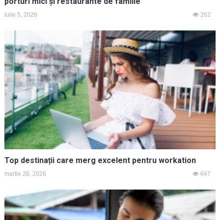
porturi mici și restaurante de familie
iulie 5, 2026
262
Top destinații care merg excelent pentru workation
martie 26, 2026
647