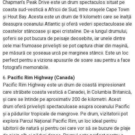
Chapman’s Peak Drive este un drum spectaculos situat pe
coasta sud-vestică a Africii de Sud, între orașele Cape Town
și Hout Bay. Acesta este un drum de 9 kilometri care se înalță
deasupra oceanului Atlantic și oferă vederi spectaculoase ale
coastelor stâncoase și apei cristaline. De-a lungul drumului,
șoferii se pot bucura de peisaje deosebite, iar unele dintre
cele mai frumoase priveliști se pot captura chiar din mașină,
pe măsură ce șoseaua urcă pe marginea stâncii. Este un loc
perfect pentru a viziona apusurile de soare sau pentru a face
fotografii memorabile.
Pacific Rim Highway (Canada)
Pacific Rim Highway este un drum de coastă impresionant
care străbate coasta vestică a Canadei, în Columbia Britanică,
și care se întinde pe aproximativ 200 de kilometri. Acest
drum oferă priveliști spectaculoase asupra oceanului Pacific
și a pădurilor tropicale de mangrove. Pe drum, vizitatorii pot
explora Parcul Național Pacific Rim, un loc ideal pentru
iubitorii de natură și pentru cei care vor să se bucure de plaje