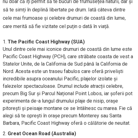
nu doar că îți permit să te bucuri de frumusețea naturii, dar și
să te simți în deplină libertate pe drum. Iată câteva dintre
cele mai frumoase și celebre drumuri de coastă din lume,
care merită să fie vizitate cel puțin o dată în viață.
The Pacific Coast Highway (SUA)
Unul dintre cele mai iconice drumuri de coastă din lume este
Pacific Coast Highway (PCH), care străbate coasta de vest a
Statelor Unite, de la California de Sud până la California de
Nord. Acesta este un traseu fabulos care oferă priveliști
incredibile asupra oceanului Pacific, plajelor izolate și
falezelor spectaculoase. Drumul include atracții celebre,
precum Big Sur și Parcul Național Point Lobos, iar șoferii pot
experimenta de-a lungul drumului plaje de nisip, orașe
pitorești și peisaje montane ce se întâlnesc cu marea. Fie că
alegi să te oprești în orașe precum Monterey sau Santa
Barbara, Pacific Coast Highway oferă o călătorie de neuitat.
Great Ocean Road (Australia)