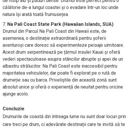
de nisip alb și păduri dense. Drumul este perfect pentru o
călătorie de-a lungul coastei și o evadare într-un loc unde
natura își arată toată frumusețea.
Na Pali Coast State Park (Hawaiian Islands, SUA)
Drumul din Parcul Na Pali Coast din Hawaii este, de
asemenea, o destinație extraordinară pentru șoferii
aventuroși care doresc să experimenteze peisaje uimitoare.
Acest drum serpentinează pe țărmul insulei Kauai și oferă
vederi spectaculoase asupra stâncilor abrupte și apei de un
albastru strălucitor. Na Pali Coast este inaccesibil pentru
majoritatea vehiculelor, dar poate fi explorat pe o rută de
drumeție sau cu barca. Priveliștile din această zonă sunt
absolut unice și oferă o experiență de neuitat pentru oricine
ajunge acolo.
Concluzie
Drumurile de coastă din întreaga lume nu sunt doar locuri prin
care treci pe drum, ci adevărate destinații care te invită să te