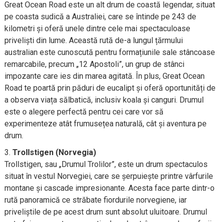
Great Ocean Road este un alt drum de coastă legendar, situat
pe coasta sudică a Australiei, care se întinde pe 243 de
kilometri și oferă unele dintre cele mai spectaculoase
priveliști din lume. Această rută de-a lungul țărmului
australian este cunoscută pentru formațiunile sale stâncoase
remarcabile, precum „12 Apostoli”, un grup de stânci
impozante care ies din marea agitată. În plus, Great Ocean
Road te poartă prin păduri de eucalipt și oferă oportunități de
a observa viața sălbatică, inclusiv koala și canguri. Drumul
este o alegere perfectă pentru cei care vor să
experimenteze atât frumusețea naturală, cât și aventura pe
drum.
Trollstigen (Norvegia)
Trollstigen, sau „Drumul Trolilor”, este un drum spectaculos
situat în vestul Norvegiei, care se șerpuiește printre vârfurile
montane și cascade impresionante. Acesta face parte dintr-o
rută panoramică ce străbate fiordurile norvegiene, iar
priveliștile de pe acest drum sunt absolut uluitoare. Drumul