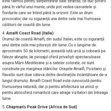
este faimos pentru serpentinele sale strânse, ce duc șoferii
până în vârful unui munte, unde pot vedea cascadele și
fiordurile care se întind până la orizont. Este un drum
provocator, dar cu siguranță una dintre cele mai frumoase
călătorii de coastă din lume.
Amalfi Coast Road (Italia)
Drumul de coastă Amalfi, din sudul Italiei, este cu siguranță
unul dintre cele mai pitorești din lume. Cu o lungime de
aproximativ 50 de kilometri, această rută urcă și coboară pe
faleze abrupte, iar peisajul oferă priveliști spectaculoase
asupra Mării Mediterane și a satelor colorate, ce sunt
construite pe marginea stâncilor. Orașele Amalfi, Positano și
Ravello sunt doar câteva dintre destinațiile încântătoare de-a
lungul drumului. Amalfi Coast Road este cunoscută pentru
frumusețea naturală, dar și pentru arhitectura sa unică și
pentru atmosferă romantică care atrage vizitatori din întreaga
lume.
Chapman’s Peak Drive (Africa de Sud)