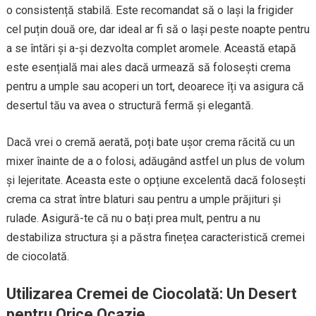
o consistență stabilă. Este recomandat să o lași la frigider
cel puțin două ore, dar ideal ar fi să o lași peste noapte pentru
a se întări și a-și dezvolta complet aromele. Această etapă
este esențială mai ales dacă urmează să folosești crema
pentru a umple sau acoperi un tort, deoarece îți va asigura că
desertul tău va avea o structură fermă și elegantă.
Dacă vrei o cremă aerată, poți bate ușor crema răcită cu un
mixer înainte de a o folosi, adăugând astfel un plus de volum
și lejeritate. Aceasta este o opțiune excelentă dacă folosești
crema ca strat între blaturi sau pentru a umple prăjituri și
rulade. Asigură-te că nu o bați prea mult, pentru a nu
destabiliza structura și a păstra finețea caracteristică cremei
de ciocolată.
Utilizarea Cremei de Ciocolată: Un Desert
pentru Orice Ocazie