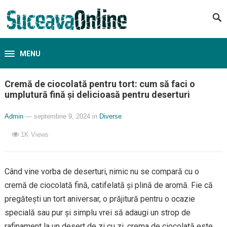
MENU
Cremă de ciocolată pentru tort: cum să faci o
umplutură fină și delicioasă pentru deserturi
Admin
— septembrie 9, 2024
in
Diverse
1K
Views
Când vine vorba de deserturi, nimic nu se compară cu o
cremă de ciocolată fină, catifelată și plină de aromă. Fie că
pregătești un tort aniversar, o prăjitură pentru o ocazie
specială sau pur și simplu vrei să adaugi un strop de
rafinament la un desert de zi cu zi, crema de ciocolată este