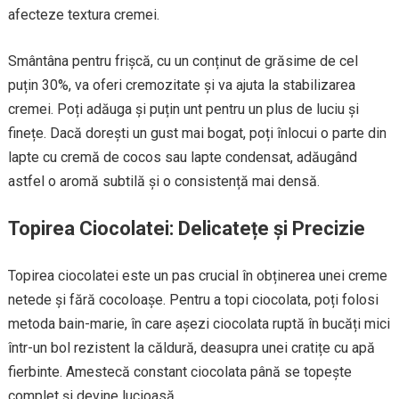
afecteze textura cremei.
Smântâna pentru frișcă, cu un conținut de grăsime de cel
puțin 30%, va oferi cremozitate și va ajuta la stabilizarea
cremei. Poți adăuga și puțin unt pentru un plus de luciu și
finețe. Dacă dorești un gust mai bogat, poți înlocui o parte din
lapte cu cremă de cocos sau lapte condensat, adăugând
astfel o aromă subtilă și o consistență mai densă.
Topirea Ciocolatei: Delicatețe și Precizie
Topirea ciocolatei este un pas crucial în obținerea unei creme
netede și fără cocoloașe. Pentru a topi ciocolata, poți folosi
metoda bain-marie, în care așezi ciocolata ruptă în bucăți mici
într-un bol rezistent la căldură, deasupra unei cratițe cu apă
fierbinte. Amestecă constant ciocolata până se topește
complet și devine lucioasă.