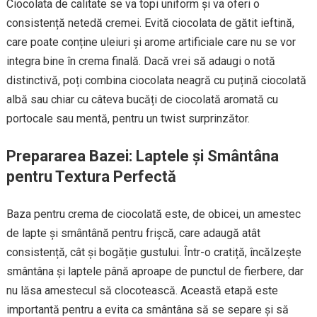
Ciocolata de calitate se va topi uniform și va oferi o
consistență netedă cremei. Evită ciocolata de gătit ieftină,
care poate conține uleiuri și arome artificiale care nu se vor
integra bine în crema finală. Dacă vrei să adaugi o notă
distinctivă, poți combina ciocolata neagră cu puțină ciocolată
albă sau chiar cu câteva bucăți de ciocolată aromată cu
portocale sau mentă, pentru un twist surprinzător.
Prepararea Bazei: Laptele și Smântâna
pentru Textura Perfectă
Baza pentru crema de ciocolată este, de obicei, un amestec
de lapte și smântână pentru frișcă, care adaugă atât
consistență, cât și bogăție gustului. Într-o cratiță, încălzește
smântâna și laptele până aproape de punctul de fierbere, dar
nu lăsa amestecul să clocotească. Această etapă este
importantă pentru a evita ca smântâna să se separe și să