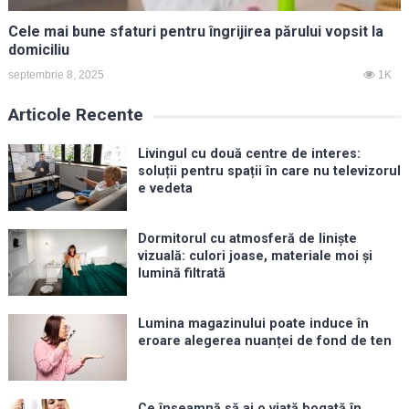
Cele mai bune sfaturi pentru îngrijirea părului vopsit la
domiciliu
septembrie 8, 2025
1K
Articole Recente
Livingul cu două centre de interes:
soluții pentru spații în care nu televizorul
e vedeta
Dormitorul cu atmosferă de liniște
vizuală: culori joase, materiale moi și
lumină filtrată
Lumina magazinului poate induce în
eroare alegerea nuanței de fond de ten
Ce înseamnă să ai o viață bogată în