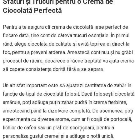
Sfaturi și Trucuri pentru o Cremă de
Ciocolată Perfectă
Pentru a te asigura că crema de ciocolată iese perfect de
fiecare dată, ține cont de câteva trucuri esențiale. În primul
rând, alege ciocolata de calitate și evită topirea ei direct la
foc, pentru a preveni arderea. Amestecă continuu și nu grăbi
procesul de răcire, deoarece o răcire treptată va ajuta crema
să capete consistența dorită fără a se separa.
Un alt sfat important este să ajustezi cantitatea de zahăr în
funcție de tipul de ciocolată folosit. Dacă folosești ciocolată
amăruie, poți adăuga puțin zahăr pudră în crema fierbinte,
amestecând până la dizolvare completă. De asemenea, poți
experimenta cu diverse arome, cum ar fi coajă de portocală,
lichior de cafea sau un praf de scorțișoară, pentru a
personaliza gustul cremei și a adăuga o notă unică.