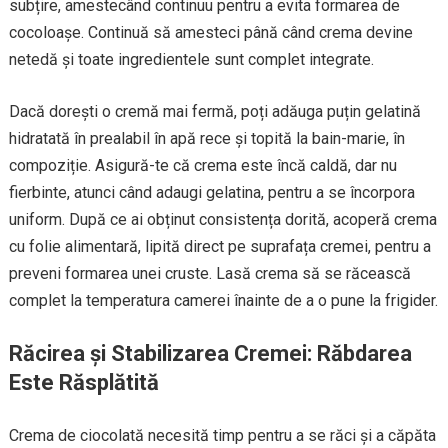
subțire, amestecând continuu pentru a evita formarea de
cocoloașe. Continuă să amesteci până când crema devine
netedă și toate ingredientele sunt complet integrate.
Dacă dorești o cremă mai fermă, poți adăuga puțin gelatină
hidratată în prealabil în apă rece și topită la bain-marie, în
compoziție. Asigură-te că crema este încă caldă, dar nu
fierbinte, atunci când adaugi gelatina, pentru a se încorpora
uniform. După ce ai obținut consistența dorită, acoperă crema
cu folie alimentară, lipită direct pe suprafața cremei, pentru a
preveni formarea unei cruste. Lasă crema să se răcească
complet la temperatura camerei înainte de a o pune la frigider.
Răcirea și Stabilizarea Cremei: Răbdarea
Este Răsplătită
Crema de ciocolată necesită timp pentru a se răci și a căpăta