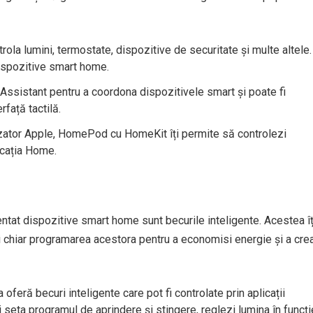
rola lumini, termostate, dispozitive de securitate și multe altele.
ispozitive smart home.
ssistant pentru a coordona dispozitivele smart și poate fi
rfață tactilă.
izator Apple, HomePod cu HomeKit îți permite să controlezi
icația Home.
ntat dispozitive smart home sunt becurile inteligente. Acestea îț
și chiar programarea acestora pentru a economisi energie și a cre
feră becuri inteligente care pot fi controlate prin aplicații
i seta programul de aprindere și stingere, reglezi lumina în funcți