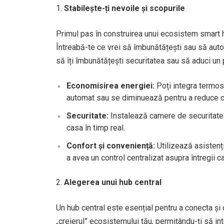
Stabilește-ți nevoile și scopurile
Primul pas în construirea unui ecosistem smart ho
Întreabă-te ce vrei să îmbunătățești sau să aut
să îți îmbunătățești securitatea sau să aduci un
Economisirea energiei:
Poți integra termos
automat sau se diminuează pentru a reduce 
Securitate:
Instalează camere de securitate 
casa în timp real.
Confort și conveniență:
Utilizează asistenți 
a avea un control centralizat asupra întregii c
Alegerea unui hub central
Un hub central este esențial pentru a conecta și 
„creierul” ecosistemului tău, permițându-ți să in