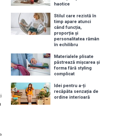
haotice
Stilul care rezistă în
timp apare atunci
când funcția,
proporția și
personalitatea rămân
în echilibru
Materialele plisate
păstrează mișcarea și
forma fără styling
complicat
Idei pentru a-ți
recăpăta senzația de
i
ordine interioară
a
e