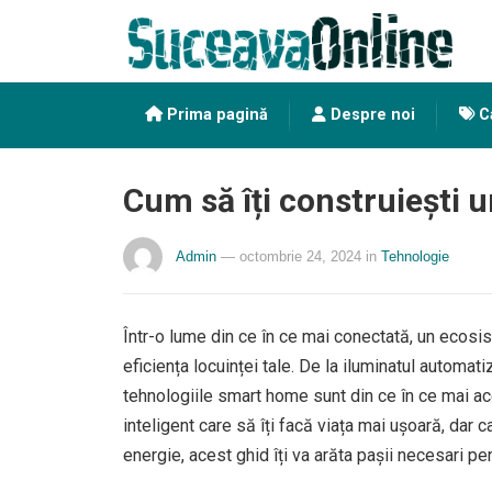
Prima pagină
Despre noi
Ca
Cum să îți construiești 
Admin
— octombrie 24, 2024
in
Tehnologie
Într-o lume din ce în ce mai conectată, un ecos
eficiența locuinței tale. De la iluminatul automati
tehnologiile smart home sunt din ce în ce mai acc
inteligent care să îți facă viața mai ușoară, dar 
energie, acest ghid îți va arăta pașii necesari p