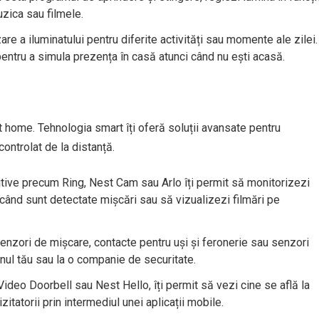
zica sau filmele.
e a iluminatului pentru diferite activități sau momente ale zilei.
entru a simula prezența în casă atunci când nu ești acasă.
t home. Tehnologia smart îți oferă soluții avansate pentru
controlat de la distanță.
ive precum Ring, Nest Cam sau Arlo îți permit să monitorizezi
i când sunt detectate mișcări sau să vizualizezi filmări pe
nzori de mișcare, contacte pentru uși și feronerie sau senzori
onul tău sau la o companie de securitate.
ideo Doorbell sau Nest Hello, îți permit să vezi cine se află la
itatorii prin intermediul unei aplicații mobile.