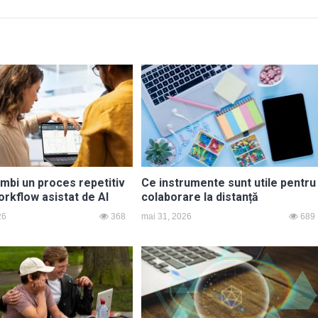
mbi un proces repetitiv
Ce instrumente sunt utile pentru
orkflow asistat de AI
colaborare la distanță
26
368
mai 31, 2026
689