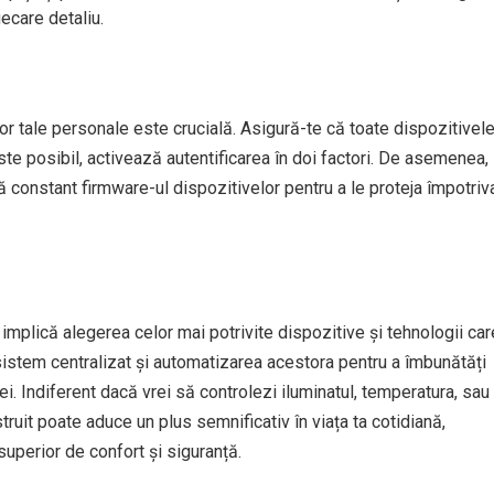
iecare detaliu.
r tale personale este crucială. Asigură-te că toate dispozitivel
ste posibil, activează autentificarea în doi factori. De asemenea,
ă constant firmware-ul dispozitivelor pentru a le proteja împotriv
mplică alegerea celor mai potrivite dispozitive și tehnologii car
n sistem centralizat și automatizarea acestora pentru a îmbunătăți
ei. Indiferent dacă vrei să controlezi iluminatul, temperatura, sau
uit poate aduce un plus semnificativ în viața ta cotidiană,
superior de confort și siguranță.