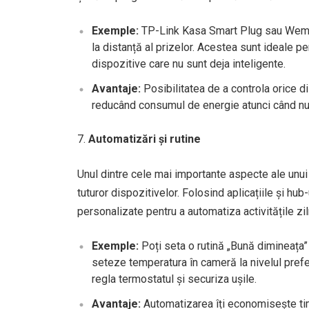
Exemple:
TP-Link Kasa Smart Plug sau Wemo 
la distanță al prizelor. Acestea sunt ideale pe
dispozitive care nu sunt deja inteligente.
Avantaje:
Posibilitatea de a controla orice di
reducând consumul de energie atunci când nu s
Automatizări și rutine
Unul dintre cele mai importante aspecte ale unu
tuturor dispozitivelor. Folosind aplicațiile și hu
personalizate pentru a automatiza activitățile zil
Exemple:
Poți seta o rutină „Bună dimineața”
seteze temperatura în cameră la nivelul pref
regla termostatul și securiza ușile.
Avantaje:
Automatizarea îți economisește timp