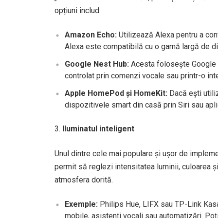
opțiuni includ:
Amazon Echo:
Utilizează Alexa pentru a cont
Alexa este compatibilă cu o gamă largă de d
Google Nest Hub:
Acesta folosește Google A
controlat prin comenzi vocale sau printr-o inte
Apple HomePod și HomeKit:
Dacă ești util
dispozitivele smart din casă prin Siri sau apl
Iluminatul inteligent
Unul dintre cele mai populare și ușor de impleme
permit să reglezi intensitatea luminii, culoarea 
atmosfera dorită.
Exemple:
Philips Hue, LIFX sau TP-Link Kasa o
mobile, asistenți vocali sau automatizări. Poț