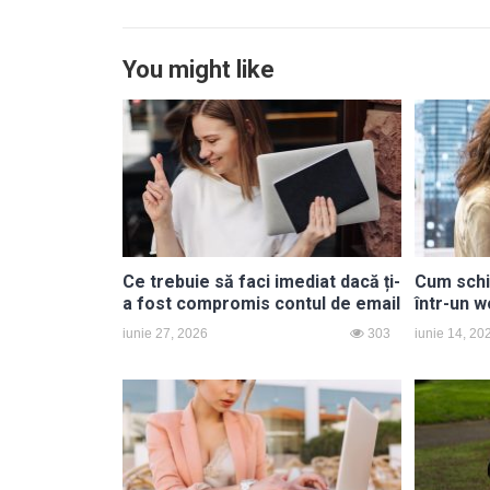
You might like
Ce trebuie să faci imediat dacă ți-
Cum schi
a fost compromis contul de email
într-un w
iunie 27, 2026
303
iunie 14, 20