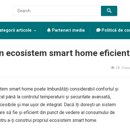
tegorii articole
Parteneri media
Politică de con
un ecosistem smart home eficient
1K
View
istem smart home poate îmbunătăți considerabil confortul și
zat până la controlul temperaturii și securitate avansată,
esibile și mai ușor de integrat. Dacă îți dorești un sistem
care să fie și eficient din punct de vedere al consumului de
entru a-ți construi propriul ecosistem smart home.