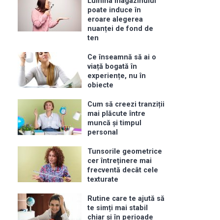
Lumina magazinului
poate induce în
eroare alegerea
nuanței de fond de
ten
Ce înseamnă să ai o
viață bogată în
experiențe, nu în
obiecte
Cum să creezi tranziții
mai plăcute între
muncă și timpul
personal
Tunsorile geometrice
cer întreținere mai
frecventă decât cele
texturate
Rutine care te ajută să
te simți mai stabil
chiar și în perioade