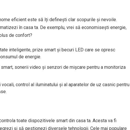
me eficient este să îți definești clar scopurile și nevoile.
omatizezi în casa ta. De exemplu, vrei să economisești energie,
 plus de confort?
tate inteligente, prize smart și becuri LED care se opresc
consumul de energie.
smart, sonerii video și senzori de mișcare pentru a monitoriza
vocali, control al iluminatului și al aparatelor de uz casnic pentru
ase.
controla toate dispozitivele smart din casa ta. Acesta va fi
tegrezi și să gestionezi diversele tehnologii. Cele mai populare