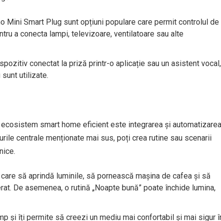
Mini Smart Plug sunt opțiuni populare care permit controlul de
ntru a conecta lampi, televizoare, ventilatoare sau alte
spozitiv conectat la priză printr-o aplicație sau un asistent vocal,
unt utilizate.
i ecosistem smart home eficient este integrarea și automatizare
b-urile centrale menționate mai sus, poți crea rutine sau scenarii
nice.
 care să aprindă luminile, să pornească mașina de cafea și să
erat. De asemenea, o rutină „Noapte bună” poate închide lumina,
 și îți permite să creezi un mediu mai confortabil și mai sigur î