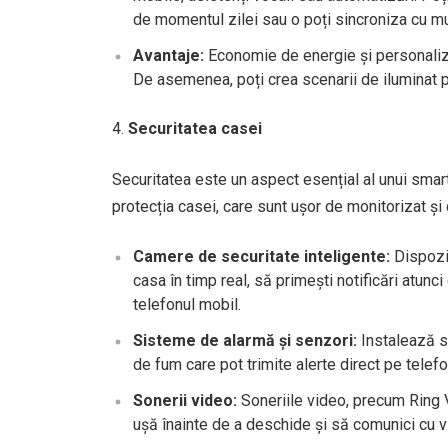
de momentul zilei sau o poți sincroniza cu mu
Avantaje:
Economie de energie și personalizar
De asemenea, poți crea scenarii de iluminat p
Securitatea casei
Securitatea este un aspect esențial al unui smar
protecția casei, care sunt ușor de monitorizat și 
Camere de securitate inteligente:
Dispozit
casa în timp real, să primești notificări atunc
telefonul mobil.
Sisteme de alarmă și senzori:
Instalează se
de fum care pot trimite alerte direct pe telef
Sonerii video:
Soneriile video, precum Ring V
ușă înainte de a deschide și să comunici cu viz