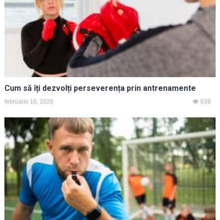
Cum să îți dezvolți perseverența prin antrenamente
februarie 16, 2026
639