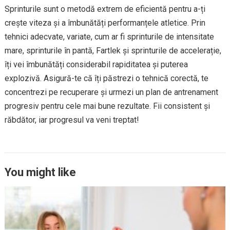
Sprinturile sunt o metodă extrem de eficientă pentru a-ți
crește viteza și a îmbunătăți performanțele atletice. Prin
tehnici adecvate, variate, cum ar fi sprinturile de intensitate
mare, sprinturile în pantă, Fartlek și sprinturile de accelerație,
îți vei îmbunătăți considerabil rapiditatea și puterea
explozivă. Asigură-te că îți păstrezi o tehnică corectă, te
concentrezi pe recuperare și urmezi un plan de antrenament
progresiv pentru cele mai bune rezultate. Fii consistent și
răbdător, iar progresul va veni treptat!
You might like