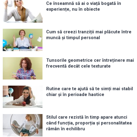
Ce înseamnă să ai o viață bogată în
experiențe, nu în obiecte
Cum să creezi tranziții mai plăcute între
muncă și timpul personal
Tunsorile geometrice cer întreținere mai
frecventă decât cele texturate
Rutine care te ajută să te simți mai stabil
chiar și în perioade haotice
Stilul care rezistă în timp apare atunci
când funcția, proporția și personalitatea
rămân în echilibru