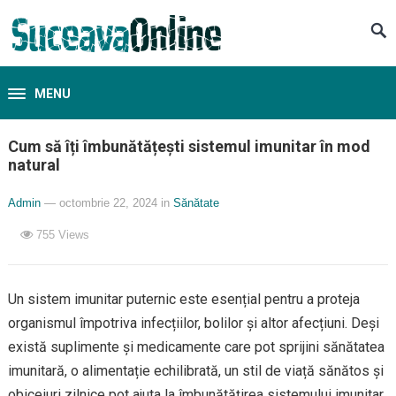
MENU
Cum să îți îmbunătățești sistemul imunitar în mod
natural
Admin
— octombrie 22, 2024
in
Sănătate
755
Views
Un sistem imunitar puternic este esențial pentru a proteja
organismul împotriva infecțiilor, bolilor și altor afecțiuni. Deși
există suplimente și medicamente care pot sprijini sănătatea
imunitară, o alimentație echilibrată, un stil de viață sănătos și
obiceiuri zilnice pot ajuta la îmbunătățirea sistemului imunitar