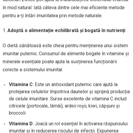
în mod natural. Iată câteva dintre cele mai eficiente metode
pentru a-ți întări imunitatea prin metode naturale.
Adoptă o alimentație echilibrată și bogată în nutrienți
O dietă sănătoasă este cheia pentru menținerea unui sistem
imunitar puternic. Consumul de alimente bogate în vitamine și
minerale esențiale poate ajuta la susținerea funcționării
corecte a sistemului imunitar.
Vitamina C
: Este un antioxidant puternic care ajută la
protejarea celulelor împotriva daunelor și sprijină producția
de celule imunitare. Surse excelente de vitamina C includ
citricele (portocale, lămâi), ardeii roșii, kiwi, căpșuni și
broccoli.
Vitamina D
: Joacă un rol esențial în activarea răspunsului
imunitar și în reducerea riscului de infecții. Expunerea