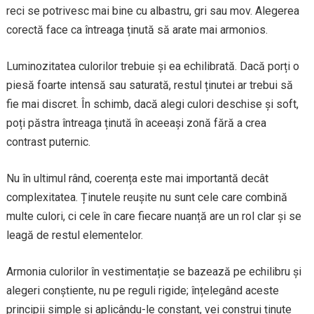
reci se potrivesc mai bine cu albastru, gri sau mov. Alegerea
corectă face ca întreaga ținută să arate mai armonios.
Luminozitatea culorilor trebuie și ea echilibrată. Dacă porți o
piesă foarte intensă sau saturată, restul ținutei ar trebui să
fie mai discret. În schimb, dacă alegi culori deschise și soft,
poți păstra întreaga ținută în aceeași zonă fără a crea
contrast puternic.
Nu în ultimul rând, coerența este mai importantă decât
complexitatea. Ținutele reușite nu sunt cele care combină
multe culori, ci cele în care fiecare nuanță are un rol clar și se
leagă de restul elementelor.
Armonia culorilor în vestimentație se bazează pe echilibru și
alegeri conștiente, nu pe reguli rigide; înțelegând aceste
principii simple și aplicându-le constant, vei construi ținute