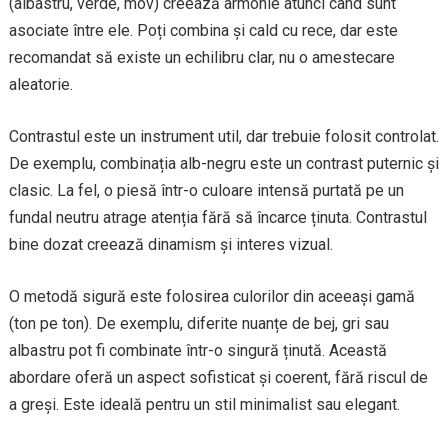
(albastru, verde, mov) creează armonie atunci când sunt
asociate între ele. Poți combina și cald cu rece, dar este
recomandat să existe un echilibru clar, nu o amestecare
aleatorie.
Contrastul este un instrument util, dar trebuie folosit controlat.
De exemplu, combinația alb-negru este un contrast puternic și
clasic. La fel, o piesă într-o culoare intensă purtată pe un
fundal neutru atrage atenția fără să încarce ținuta. Contrastul
bine dozat creează dinamism și interes vizual.
O metodă sigură este folosirea culorilor din aceeași gamă
(ton pe ton). De exemplu, diferite nuanțe de bej, gri sau
albastru pot fi combinate într-o singură ținută. Această
abordare oferă un aspect sofisticat și coerent, fără riscul de
a greși. Este ideală pentru un stil minimalist sau elegant.