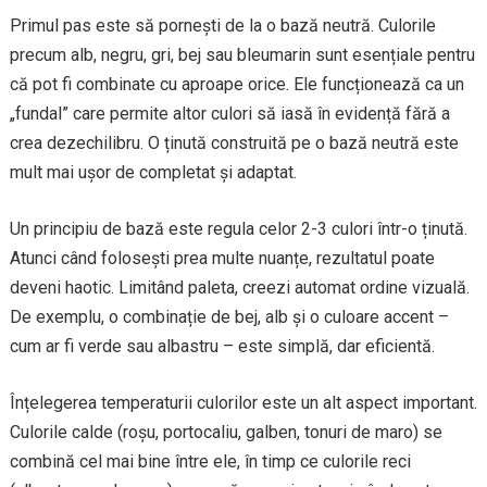
Primul pas este să pornești de la o bază neutră. Culorile
precum alb, negru, gri, bej sau bleumarin sunt esențiale pentru
că pot fi combinate cu aproape orice. Ele funcționează ca un
„fundal” care permite altor culori să iasă în evidență fără a
crea dezechilibru. O ținută construită pe o bază neutră este
mult mai ușor de completat și adaptat.
Un principiu de bază este regula celor 2-3 culori într-o ținută.
Atunci când folosești prea multe nuanțe, rezultatul poate
deveni haotic. Limitând paleta, creezi automat ordine vizuală.
De exemplu, o combinație de bej, alb și o culoare accent –
cum ar fi verde sau albastru – este simplă, dar eficientă.
Înțelegerea temperaturii culorilor este un alt aspect important.
Culorile calde (roșu, portocaliu, galben, tonuri de maro) se
combină cel mai bine între ele, în timp ce culorile reci