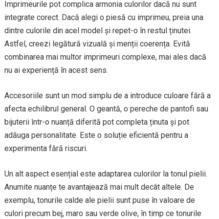
Imprimeurile pot complica armonia culorilor dacă nu sunt
integrate corect. Dacă alegi o piesă cu imprimeu, preia una
dintre culorile din acel model și repet-o în restul ținutei.
Astfel, creezi legătură vizuală și menții coerența. Evită
combinarea mai multor imprimeuri complexe, mai ales dacă
nu ai experiență în acest sens.
Accesoriile sunt un mod simplu de a introduce culoare fără a
afecta echilibrul general. O geantă, o pereche de pantofi sau
bijuterii într-o nuanță diferită pot completa ținuta și pot
adăuga personalitate. Este o soluție eficientă pentru a
experimenta fără riscuri.
Un alt aspect esențial este adaptarea culorilor la tonul pielii.
Anumite nuanțe te avantajează mai mult decât altele. De
exemplu, tonurile calde ale pielii sunt puse în valoare de
culori precum bej, maro sau verde olive, în timp ce tonurile