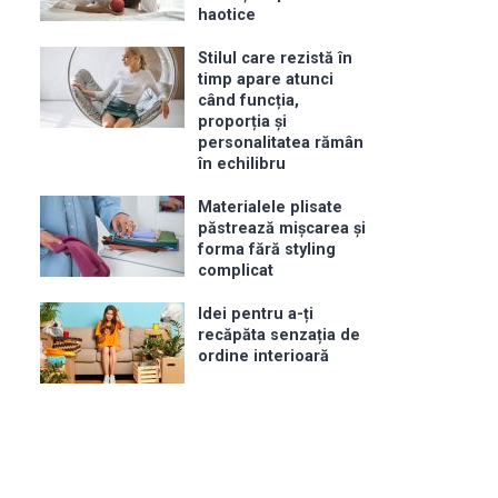
haotice
Stilul care rezistă în
timp apare atunci
când funcția,
proporția și
personalitatea rămân
în echilibru
Materialele plisate
păstrează mișcarea și
forma fără styling
complicat
Idei pentru a-ți
recăpăta senzația de
ordine interioară