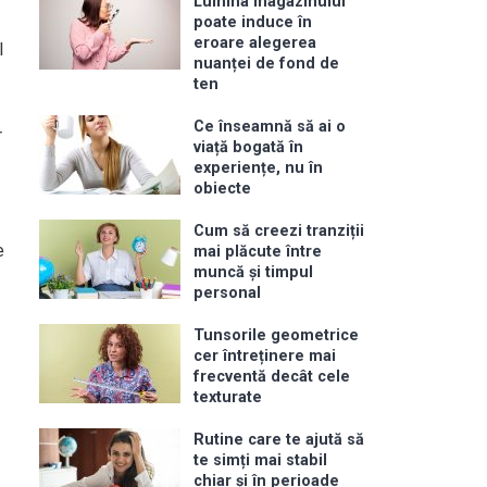
Lumina magazinului
poate induce în
eroare alegerea
l
nuanței de fond de
ten
Ce înseamnă să ai o
r
viață bogată în
experiențe, nu în
obiecte
Cum să creezi tranziții
e
mai plăcute între
muncă și timpul
personal
Tunsorile geometrice
cer întreținere mai
frecventă decât cele
texturate
Rutine care te ajută să
te simți mai stabil
chiar și în perioade