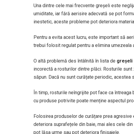
Una dintre cele mai frecvente greșeli este neglija
umiditate, iar fără aerisire adecvată se pot for
inestetic, aceste probleme pot deteriora materia
Pentru a evita acest lucru, este important să aer
trebui folosit regulat pentru a elimina umezeala
O altă problemă des întâlnită în lista de
greșeli
incorectă a rosturilor dintre plăci. Rosturile s
săpun. Dacă nu sunt curățate periodic, acestea s
În timp, rosturile neîngrijite pot face ca întreag
cu produse potrivite poate menține aspectul proa
Folosirea produselor de curățare prea agresive e
deteriora suprafețele din baie, mai ales cele din 
pot lăsa urme sau pot deteriora finisajele.