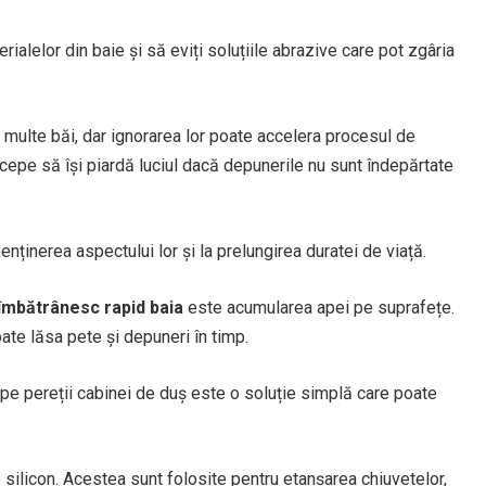
alelor din baie și să eviți soluțiile abrazive care pot zgâria
multe băi, dar ignorarea lor poate accelera procesul de
începe să își piardă luciul dacă depunerile nu sunt îndepărtate
nținerea aspectului lor și la prelungirea duratei de viață.
 îmbătrânesc rapid baia
este acumularea apei pe suprafețe.
te lăsa pete și depuneri în timp.
 pe pereții cabinei de duș este o soluție simplă care poate
e silicon. Acestea sunt folosite pentru etanșarea chiuvetelor,