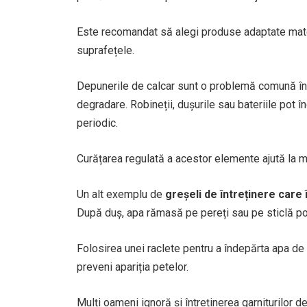
Este recomandat să alegi produse adaptate materi
suprafețele.
Depunerile de calcar sunt o problemă comună în 
degradare. Robineții, dușurile sau bateriile pot 
periodic.
Curățarea regulată a acestor elemente ajută la me
Un alt exemplu de
greșeli de întreținere care
După duș, apa rămasă pe pereți sau pe sticlă poa
Folosirea unei raclete pentru a îndepărta apa de
preveni apariția petelor.
Mulți oameni ignoră și întreținerea garniturilor d