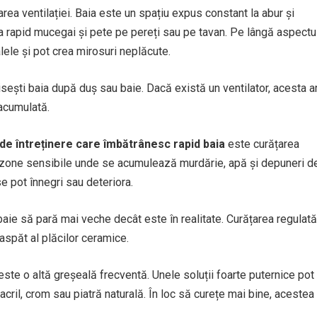
rea ventilației. Baia este un spațiu expus constant la abur și
ma rapid mucegai și pete pe pereți sau pe tavan. Pe lângă aspectu
lele și pot crea mirosuri neplăcute.
isești baia după duș sau baie. Dacă există un ventilator, acesta a
 acumulată.
 de întreținere care îmbătrânesc rapid baia
este curățarea
unt zone sensibile unde se acumulează murdărie, apă și depuneri d
e pot înnegri sau deteriora.
a baie să pară mai veche decât este în realitate. Curățarea regulată
spăt al plăcilor ceramice.
ste o altă greșeală frecventă. Unele soluții foarte puternice pot
acril, crom sau piatră naturală. În loc să curețe mai bine, acestea