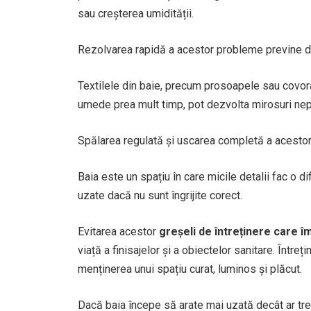
sau creșterea umidității.
Rezolvarea rapidă a acestor probleme previne det
Textilele din baie, precum prosoapele sau covora
umede prea mult timp, pot dezvolta mirosuri nepl
Spălarea regulată și uscarea completă a acestor 
Baia este un spațiu în care micile detalii fac o d
uzate dacă nu sunt îngrijite corect.
Evitarea acestor
greșeli de întreținere care î
viață a finisajelor și a obiectelor sanitare. Între
menținerea unui spațiu curat, luminos și plăcut.
Dacă baia începe să arate mai uzată decât ar treb