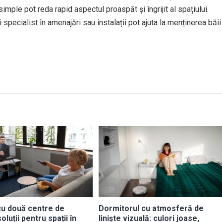
imple pot reda rapid aspectul proaspăt și îngrijit al spațiului.
 specialist în amenajări sau instalații pot ajuta la menținerea băii
 cu două centre de
Dormitorul cu atmosferă de
oluții pentru spații în
liniște vizuală: culori joase,