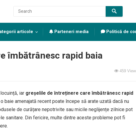
tegorii articole
Parteneri media
Politică de con
are îmbătrânesc rapid baia
459
View
locuință, iar
greșelile de întreținere care îmbătrânesc rapid
i o baie amenajată recent poate începe să arate uzată dacă nu
odusele de curățare nepotrivite sau micile neglijențe zilnice pot
le sanitare. Din fericire, multe dintre aceste probleme pot fi
ere.