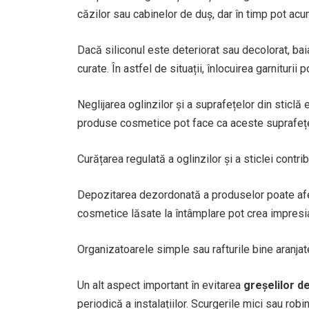
căzilor sau cabinelor de duș, dar în timp pot a
Dacă siliconul este deteriorat sau decolorat, bai
curate. În astfel de situații, înlocuirea garniturii 
Neglijarea oglinzilor și a suprafețelor din sticl
produse cosmetice pot face ca aceste suprafeț
Curățarea regulată a oglinzilor și a sticlei contrib
Depozitarea dezordonată a produselor poate afect
cosmetice lăsate la întâmplare pot crea impresi
Organizatoarele simple sau rafturile bine aranja
Un alt aspect important în evitarea
greșelilor d
periodică a instalațiilor. Scurgerile mici sau rob