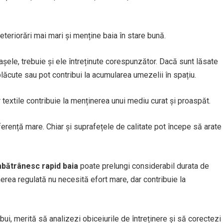
eriorări mai mari și menține baia în stare bună.
șele, trebuie și ele întreținute corespunzător. Dacă sunt lăsate
ăcute sau pot contribui la acumularea umezelii în spațiu.
textile contribuie la menținerea unui mediu curat și proaspăt.
iferență mare. Chiar și suprafețele de calitate pot începe să arate
mbătrânesc rapid baia
poate prelungi considerabil durata de
ținerea regulată nu necesită efort mare, dar contribuie la
ui, merită să analizezi obiceiurile de întreținere și să corectezi