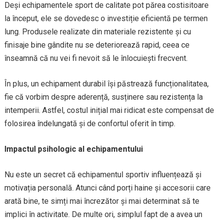
Deși echipamentele sport de calitate pot părea costisitoare
la început, ele se dovedesc o investiție eficientă pe termen
lung. Produsele realizate din materiale rezistente și cu
finisaje bine gândite nu se deteriorează rapid, ceea ce
înseamnă că nu vei fi nevoit să le înlocuiești frecvent.
În plus, un echipament durabil își păstrează funcționalitatea,
fie că vorbim despre aderență, susținere sau rezistența la
intemperii. Astfel, costul inițial mai ridicat este compensat de
folosirea îndelungată și de confortul oferit în timp.
Impactul psihologic al echipamentului
Nu este un secret că echipamentul sportiv influențează și
motivația personală. Atunci când porți haine și accesorii care
arată bine, te simți mai încrezător și mai determinat să te
implici în activitate. De multe ori, simplul fapt de a avea un