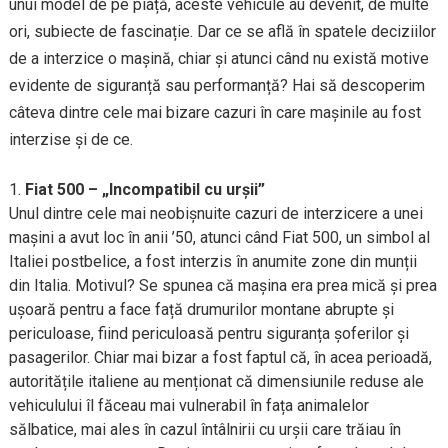
unui model de pe piață, aceste vehicule au devenit, de multe
ori, subiecte de fascinație. Dar ce se află în spatele deciziilor
de a interzice o mașină, chiar și atunci când nu există motive
evidente de siguranță sau performanță? Hai să descoperim
câteva dintre cele mai bizare cazuri în care mașinile au fost
interzise și de ce.
Fiat 500 – „Incompatibil cu urșii”
Unul dintre cele mai neobișnuite cazuri de interzicere a unei
mașini a avut loc în anii ’50, atunci când Fiat 500, un simbol al
Italiei postbelice, a fost interzis în anumite zone din munții
din Italia. Motivul? Se spunea că mașina era prea mică și prea
ușoară pentru a face față drumurilor montane abrupte și
periculoase, fiind periculoasă pentru siguranța șoferilor și
pasagerilor. Chiar mai bizar a fost faptul că, în acea perioadă,
autoritățile italiene au menționat că dimensiunile reduse ale
vehiculului îl făceau mai vulnerabil în fața animalelor
sălbatice, mai ales în cazul întâlnirii cu urșii care trăiau în