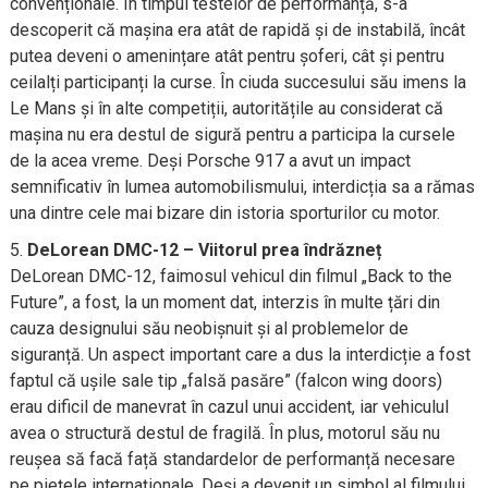
convenționale. În timpul testelor de performanță, s-a
descoperit că mașina era atât de rapidă și de instabilă, încât
putea deveni o amenințare atât pentru șoferi, cât și pentru
ceilalți participanți la curse. În ciuda succesului său imens la
Le Mans și în alte competiții, autoritățile au considerat că
mașina nu era destul de sigură pentru a participa la cursele
de la acea vreme. Deși Porsche 917 a avut un impact
semnificativ în lumea automobilismului, interdicția sa a rămas
una dintre cele mai bizare din istoria sporturilor cu motor.
DeLorean DMC-12 – Viitorul prea îndrăzneț
DeLorean DMC-12, faimosul vehicul din filmul „Back to the
Future”, a fost, la un moment dat, interzis în multe țări din
cauza designului său neobișnuit și al problemelor de
siguranță. Un aspect important care a dus la interdicție a fost
faptul că ușile sale tip „falsă pasăre” (falcon wing doors)
erau dificil de manevrat în cazul unui accident, iar vehiculul
avea o structură destul de fragilă. În plus, motorul său nu
reușea să facă față standardelor de performanță necesare
pe piețele internaționale. Deși a devenit un simbol al filmului