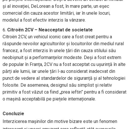
și al inovației, DeLorean a fost, în mare parte, un eșec
comercial din cauza acestor limitări, iar în unele locuri,
modelul a fost efectiv interzis la vânzare.
Citroën 2CV – Neacceptat de societate
Citroën 2CV, un vehicul iconic care a fost creat pentru a
răspunde nevoilor agricultorilor și locuitorilor din mediul rural
francez, a fost interzis în unele țări din cauza stilului său
neobișnuit și a performanțelor modeste. Deși a fost extrem
de popular în Franța, 2CV nu a fost acceptat cu ușurință în alte
părți ale lumii, iar unele țări l-au considerat inadecvat din
punct de vedere al standardelor de siguranță și al tehnologiei
folosite. De asemenea, designul său simplist și relativ
primitiv a fost văzut ca fiind „prea ieftin” pentru a fi considerat
o mașină acceptabilă pe piețele internaționale.
Concluzie
Interzicerea mașinilor din motive bizare este un fenomen