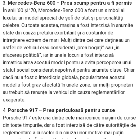
Mercedes-Benz 600 – Prea scump pentru a fi permis
În anii ’60 și ’70, Mercedes-Benz 600 a fost un simbol al
luxului, un model apreciat de șefi de stat și personalități
celebre. Cu toate acestea, mașina a fost interzisă în anumite
state din cauza prețului exorbitant și a costurilor de
întreținere extrem de mari. Mulți dintre cei care dețineau un
astfel de vehicul erau considerați „prea bogați” sau „în
afacerea politică”, iar în unele locuri a fost interzisă
înmatricularea acestui model pentru a evita perceperea unui
statut social considerat nepotrivit pentru anumite clase. Chiar
dacă nu a fost o interdicție globală, popularitatea acestui
model a fost grav afectată în unele zone, iar mulți proprietari
au trebuit să renunțe la vehicul din cauza reglementărilor
exagerate.
Porsche 917 – Prea periculoasă pentru curse
Porsche 917 este una dintre cele mai iconice mașini de curse
din toate timpurile, dar a fost interzisă de către autoritățile de
reglementare a curselor din cauza unor motive mai puțin