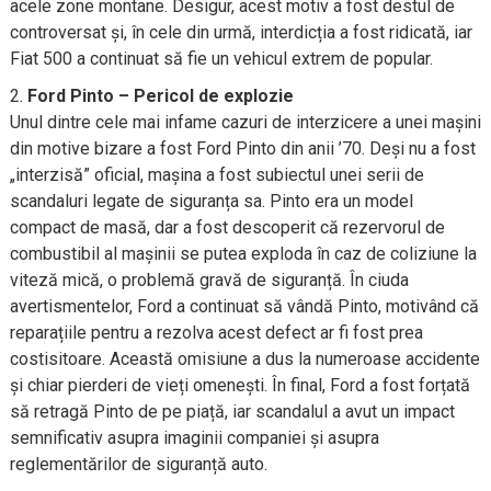
acele zone montane. Desigur, acest motiv a fost destul de
controversat și, în cele din urmă, interdicția a fost ridicată, iar
Fiat 500 a continuat să fie un vehicul extrem de popular.
Ford Pinto – Pericol de explozie
Unul dintre cele mai infame cazuri de interzicere a unei mașini
din motive bizare a fost Ford Pinto din anii ’70. Deși nu a fost
„interzisă” oficial, mașina a fost subiectul unei serii de
scandaluri legate de siguranța sa. Pinto era un model
compact de masă, dar a fost descoperit că rezervorul de
combustibil al mașinii se putea exploda în caz de coliziune la
viteză mică, o problemă gravă de siguranță. În ciuda
avertismentelor, Ford a continuat să vândă Pinto, motivând că
reparațiile pentru a rezolva acest defect ar fi fost prea
costisitoare. Această omisiune a dus la numeroase accidente
și chiar pierderi de vieți omenești. În final, Ford a fost forțată
să retragă Pinto de pe piață, iar scandalul a avut un impact
semnificativ asupra imaginii companiei și asupra
reglementărilor de siguranță auto.