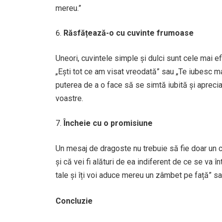
mereu.”
Răsfățează-o cu cuvinte frumoase
Uneori, cuvintele simple și dulci sunt cele mai e
„Ești tot ce am visat vreodată” sau „Te iubesc m
puterea de a o face să se simtă iubită și apreci
voastre.
Încheie cu o promisiune
Un mesaj de dragoste nu trebuie să fie doar un c
și că vei fi alături de ea indiferent de ce se va în
tale și îți voi aduce mereu un zâmbet pe față” sau 
Concluzie