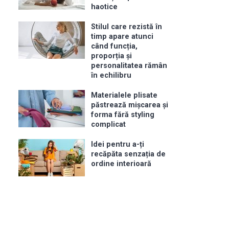
haotice
Stilul care rezistă în
timp apare atunci
când funcția,
proporția și
personalitatea rămân
în echilibru
Materialele plisate
păstrează mișcarea și
forma fără styling
complicat
Idei pentru a-ți
recăpăta senzația de
ordine interioară