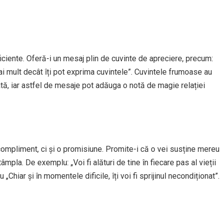
ficiente. Oferă-i un mesaj plin de cuvinte de apreciere, precum:
ai mult decât îți pot exprima cuvintele”. Cuvintele frumoase au
ată, iar astfel de mesaje pot adăuga o notă de magie relației
ompliment, ci și o promisiune. Promite-i că o vei susține mereu
tâmpla. De exemplu: „Voi fi alături de tine în fiecare pas al vieții
„Chiar și în momentele dificile, îți voi fi sprijinul necondiționat”.