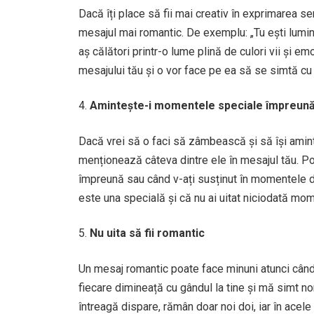
Dacă îți place să fii mai creativ în exprimarea s
mesajul mai romantic. De exemplu: „Tu ești lumina
aș călători printr-o lume plină de culori vii și e
mesajului tău și o vor face pe ea să se simtă cu
Amintește-i momentele speciale împreun
Dacă vrei să o faci să zâmbească și să își am
menționează câteva dintre ele în mesajul tău. Poț
împreună sau când v-ați susținut în momentele di
este una specială și că nu ai uitat niciodată mom
Nu uita să fii romantic
Un mesaj romantic poate face minuni atunci când v
fiecare dimineață cu gândul la tine și mă simt n
întreagă dispare, rămân doar noi doi, iar în acel