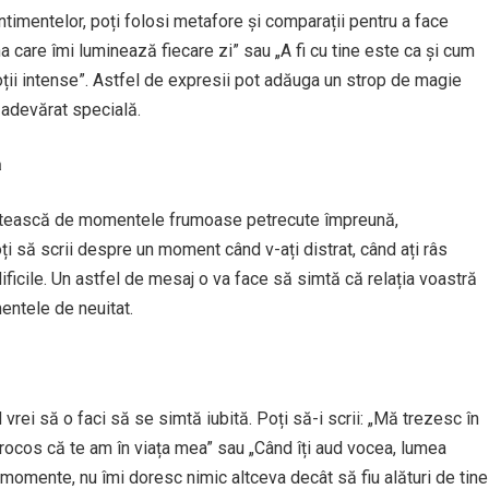
entimentelor, poți folosi metafore și comparații pentru a face
 care îmi luminează fiecare zi” sau „A fi cu tine este ca și cum
moții intense”. Astfel de expresii pot adăuga un strop de magie
 adevărat specială.
ă
intească de momentele frumoase petrecute împreună,
i să scrii despre un moment când v-ați distrat, când ați râs
ficile. Un astfel de mesaj o va face să simtă că relația voastră
entele de neuitat.
rei să o faci să se simtă iubită. Poți să-i scrii: „Mă trezesc în
orocos că te am în viața mea” sau „Când îți aud vocea, lumea
e momente, nu îmi doresc nimic altceva decât să fiu alături de tine