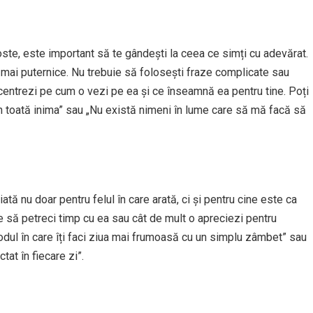
oste, este important să te gândești la ceea ce simți cu adevărat.
 mai puternice. Nu trebuie să folosești fraze complicate sau
centrezi pe cum o vezi pe ea și ce înseamnă ea pentru tine. Poți
in toată inima” sau „Nu există nimeni în lume care să mă facă să
tă nu doar pentru felul în care arată, ci și pentru cine este ca
ce să petreci timp cu ea sau cât de mult o apreciezi pentru
modul în care îți faci ziua mai frumoasă cu un simplu zâmbet” sau
at în fiecare zi”.