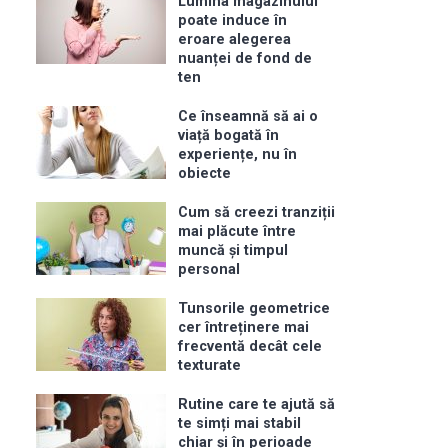
Lumina magazinului
poate induce în
eroare alegerea
nuanței de fond de
ten
Ce înseamnă să ai o
viață bogată în
experiențe, nu în
obiecte
Cum să creezi tranziții
mai plăcute între
muncă și timpul
personal
Tunsorile geometrice
cer întreținere mai
frecventă decât cele
texturate
Rutine care te ajută să
te simți mai stabil
chiar și în perioade