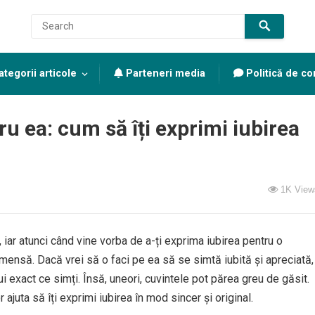
tegorii articole
Parteneri media
Politică de con
u ea: cum să îți exprimi iubirea
1K
View
iar atunci când vine vorba de a-ți exprima iubirea pentru o
mensă. Dacă vrei să o faci pe ea să se simtă iubită și apreciată,
i exact ce simți. Însă, uneori, cuvintele pot părea greu de găsit.
ajuta să îți exprimi iubirea în mod sincer și original.