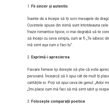
Fii sincer și autentic
Înainte de a începe să îți scrii mesajele de drag
Cuvintele spuse din inimă sunt întotdeauna cele
fraze romantice tipice, ci mai degrabă să te con
să începi cu ceva simplu, cum ar fi „Te iubesc d
mă simt așa cum o faci tu”.
Exprimă-i aprecierea
Fiecare femeie își dorește să știe că este aprecia
persoană. Încearcă să îi spui cât de mult îți pla
calitățile ei. Poți să spui ceva de genul: „Ador 
„Îmi place cum mă faci să mă simt iubit și respect
Folosește comparații poetice