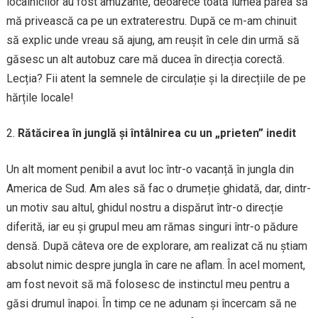
localnicilor au fost amuzante, deoarece toată lumea părea să
mă privească ca pe un extraterestru. După ce m-am chinuit
să explic unde vreau să ajung, am reușit în cele din urmă să
găsesc un alt autobuz care mă ducea în direcția corectă.
Lecția? Fii atent la semnele de circulație și la direcțiile de pe
hărțile locale!
Rătăcirea în junglă și întâlnirea cu un „prieten” inedit
Un alt moment penibil a avut loc într-o vacanță în jungla din
America de Sud. Am ales să fac o drumeție ghidată, dar, dintr-
un motiv sau altul, ghidul nostru a dispărut într-o direcție
diferită, iar eu și grupul meu am rămas singuri într-o pădure
densă. După câteva ore de explorare, am realizat că nu știam
absolut nimic despre jungla în care ne aflam. În acel moment,
am fost nevoit să mă folosesc de instinctul meu pentru a
găsi drumul înapoi. În timp ce ne adunam și încercam să ne