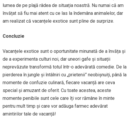
lumea de pe plajă râdea de situația noastră. Nu numai că am
învățat să fiu mai atent cu ce las la îndemâna animalelor, dar
am realizat că vacanțele exotice sunt pline de surprize.
Concluzie
Vacanțele exotice sunt o oportunitate minunată de a învăța și
de a experimenta culturi noi, dar uneori gafe și situații
neprevăzute transformă totul într-o adevărată comedie. De la
pierderea în jungle și întâlniri cu „prietenii” neobișnuiți, până la
momente de confuzie culinară, fiecare vacanță are ceva
special și amuzant de oferit. Cu toate acestea, aceste
momente penibile sunt cele care îți vor rămâne în minte
pentru mult timp și care vor adăuga farmec adevărat
amintirilor tale de vacanță!