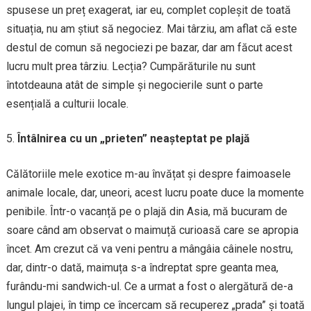
spusese un preț exagerat, iar eu, complet copleșit de toată
situația, nu am știut să negociez. Mai târziu, am aflat că este
destul de comun să negociezi pe bazar, dar am făcut acest
lucru mult prea târziu. Lecția? Cumpărăturile nu sunt
întotdeauna atât de simple și negocierile sunt o parte
esențială a culturii locale.
Întâlnirea cu un „prieten” neașteptat pe plajă
Călătoriile mele exotice m-au învățat și despre faimoasele
animale locale, dar, uneori, acest lucru poate duce la momente
penibile. Într-o vacanță pe o plajă din Asia, mă bucuram de
soare când am observat o maimuță curioasă care se apropia
încet. Am crezut că va veni pentru a mângâia câinele nostru,
dar, dintr-o dată, maimuța s-a îndreptat spre geanta mea,
furându-mi sandwich-ul. Ce a urmat a fost o alergătură de-a
lungul plajei, în timp ce încercam să recuperez „prada” și toată