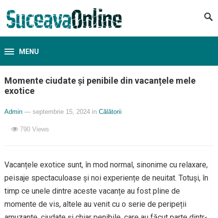
MENU
Momente ciudate și penibile din vacanțele mele
exotice
Admin
— septembrie 15, 2024
in
Călătorii
790
Views
Vacanțele exotice sunt, în mod normal, sinonime cu relaxare,
peisaje spectaculoase și noi experiențe de neuitat. Totuși, în
timp ce unele dintre aceste vacanțe au fost pline de
momente de vis, altele au venit cu o serie de peripeții
amuzante, ciudate și chiar penibile, care au făcut parte dintr-