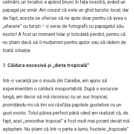
calmăm, un localnic a apărut brusc în fața noastră, având un
papagal pe umăr. Am crezut că este un ghid turistic local, dar
de fapt, acesta se oferise să ne ajute doar pentru că avea o
„afacere” cu turiști – o serie de fotografii cu papagalul său
exotic! A fost un moment hilar și totodată penibil, pentru că
nu știam dacă să îi mulțumim pentru ajutor sau să râdem de
toată situația.
Căldura excesivă și „dieta tropicală”
Într-o vacanță pe o insulă din Caraibe, am ajuns să
experimentăm o căldură insuportabilă. După o excursie
lungă, am decis să mă răcoresc cu un suc tropical,
promițându-mi că îmi voi răsfăța papilele gustative cu un
gust exotic. Totul părea perfect până când am realizat că, de
fapt, acel „smoothie tropical” a fost mult mai picant decât mă
așteptam. Nu știam că într-o parte a lumii, fructele „tropicale”