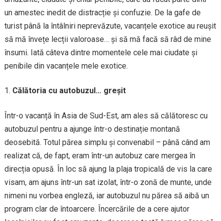
un amestec inedit de distracție și confuzie. De la gafe de
turist până la întâlniri neprevăzute, vacanțele exotice au reușit
să mă învețe lecții valoroase… și să mă facă să râd de mine
însumi. Iată câteva dintre momentele cele mai ciudate și
penibile din vacanțele mele exotice.
Călătoria cu autobuzul… greșit
Într-o vacanță în Asia de Sud-Est, am ales să călătoresc cu
autobuzul pentru a ajunge într-o destinație montană
deosebită. Totul părea simplu și convenabil – până când am
realizat că, de fapt, eram într-un autobuz care mergea în
direcția opusă. În loc să ajung la plaja tropicală de vis la care
visam, am ajuns într-un sat izolat, într-o zonă de munte, unde
nimeni nu vorbea engleză, iar autobuzul nu părea să aibă un
program clar de întoarcere. Încercările de a cere ajutor