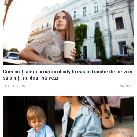
Cum să-ți alegi următorul city break în funcție de ce vrei
să simți, nu doar să vezi
iulie 11, 2026
267