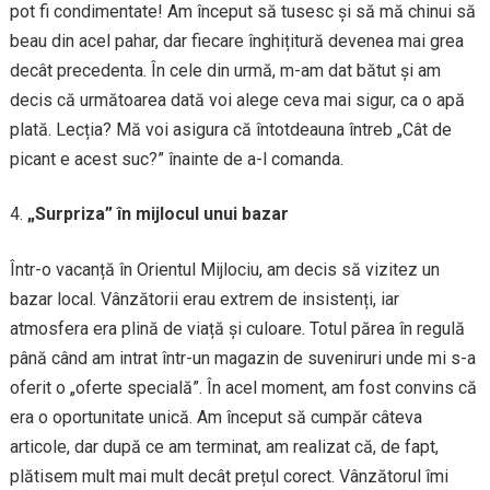
pot fi condimentate! Am început să tusesc și să mă chinui să
beau din acel pahar, dar fiecare înghițitură devenea mai grea
decât precedenta. În cele din urmă, m-am dat bătut și am
decis că următoarea dată voi alege ceva mai sigur, ca o apă
plată. Lecția? Mă voi asigura că întotdeauna întreb „Cât de
picant e acest suc?” înainte de a-l comanda.
„Surpriza” în mijlocul unui bazar
Într-o vacanță în Orientul Mijlociu, am decis să vizitez un
bazar local. Vânzătorii erau extrem de insistenți, iar
atmosfera era plină de viață și culoare. Totul părea în regulă
până când am intrat într-un magazin de suveniruri unde mi s-a
oferit o „oferte specială”. În acel moment, am fost convins că
era o oportunitate unică. Am început să cumpăr câteva
articole, dar după ce am terminat, am realizat că, de fapt,
plătisem mult mai mult decât prețul corect. Vânzătorul îmi