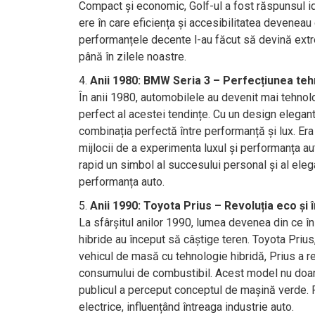
Compact și economic, Golf-ul a fost răspunsul idea
ere în care eficiența și accesibilitatea deveneau 
performanțele decente l-au făcut să devină extrem 
până în zilele noastre.
Anii 1980: BMW Seria 3 – Perfecțiunea tehn
În anii 1980, automobilele au devenit mai tehnol
perfect al acestei tendințe. Cu un design elegant
combinația perfectă între performanță și lux. Era
mijlocii de a experimenta luxul și performanța au
rapid un simbol al succesului personal și al el
performanța auto.
Anii 1990: Toyota Prius – Revoluția eco și 
La sfârșitul anilor 1990, lumea devenea din ce în
hibride au început să câștige teren. Toyota Prius,
vehicul de masă cu tehnologie hibridă, Prius a re
consumului de combustibil. Acest model nu doar 
publicul a perceput conceptul de mașină verde. P
electrice, influențând întreaga industrie auto.