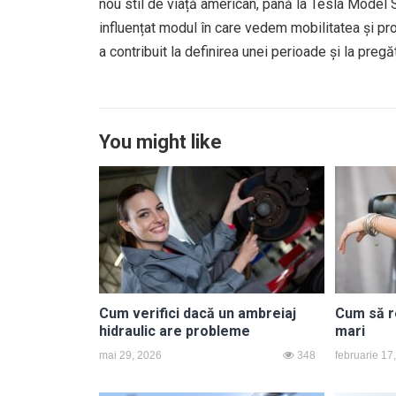
nou stil de viață american, până la Tesla Model S
influențat modul în care vedem mobilitatea și p
a contribuit la definirea unei perioade și la pregă
You might like
Cum verifici dacă un ambreiaj
Cum să re
hidraulic are probleme
mari
mai 29, 2026
348
februarie 17