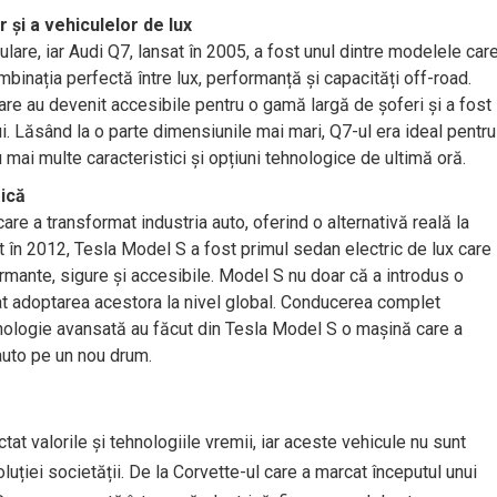
 și a vehiculelor de lux
lare, iar Audi Q7, lansat în 2005, a fost unul dintre modelele car
binația perfectă între lux, performanță și capacități off-road.
care au devenit accesibile pentru o gamă largă de șoferi și a fost
ui. Lăsând la o parte dimensiunile mai mari, Q7-ul era ideal pentru
u mai multe caracteristici și opțiuni tehnologice de ultimă oră.
rică
re a transformat industria auto, oferind o alternativă reală la
t în 2012, Tesla Model S a fost primul sedan electric de lux care
rmante, sigure și accesibile. Model S nu doar că a introdus o
rat adoptarea acestora la nivel global. Conducerea complet
hnologie avansată au făcut din Tesla Model S o mașină care a
auto pe un nou drum.
at valorile și tehnologiile vremii, iar aceste vehicule nu sunt
oluției societății. De la Corvette-ul care a marcat începutul unui