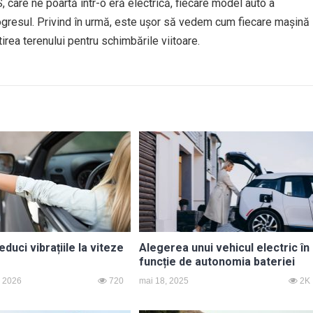
, care ne poartă într-o eră electrică, fiecare model auto a
rogresul. Privind în urmă, este ușor să vedem cum fiecare mașină
tirea terenului pentru schimbările viitoare.
duci vibrațiile la viteze
Alegerea unui vehicul electric în
funcție de autonomia bateriei
, 2026
720
mai 18, 2025
2K