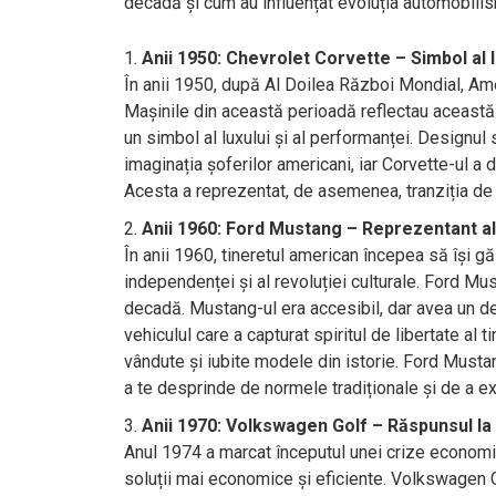
decadă și cum au influențat evoluția automobilis
Anii 1950: Chevrolet Corvette – Simbol al l
În anii 1950, după Al Doilea Război Mondial, Ame
Mașinile din această perioadă reflectau această 
un simbol al luxului și al performanței. Designul s
imaginația șoferilor americani, iar Corvette-ul a
Acesta a reprezentat, de asemenea, tranziția de 
Anii 1960: Ford Mustang – Reprezentant al r
În anii 1960, tineretul american începea să își g
independenței și al revoluției culturale. Ford Mu
decadă. Mustang-ul era accesibil, dar avea un d
vehiculul care a capturat spiritul de libertate al 
vândute și iubite modele din istorie. Ford Musta
a te desprinde de normele tradiționale și de a expl
Anii 1970: Volkswagen Golf – Răspunsul la c
Anul 1974 a marcat începutul unei crize economic
soluții mai economice și eficiente. Volkswagen G