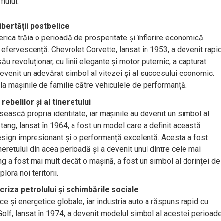
mului.
ibertății postbelice
rica trăia o perioadă de prosperitate și înflorire economică.
efervescență. Chevrolet Corvette, lansat în 1953, a devenit rapi
ău revoluționar, cu linii elegante și motor puternic, a capturat
 devenit un adevărat simbol al vitezei și al succesului economic.
la mașinile de familie către vehiculele de performanță.
ebelilor și al tineretului
ăsească propria identitate, iar mașinile au devenit un simbol al
stang, lansat în 1964, a fost un model care a definit această
esign impresionant și o performanță excelentă. Acesta a fost
tineretului din acea perioadă și a devenit unul dintre cele mai
ng a fost mai mult decât o mașină, a fost un simbol al dorinței de
ora noi teritorii.
riza petrolului și schimbările sociale
e și energetice globale, iar industria auto a răspuns rapid cu
olf, lansat în 1974, a devenit modelul simbol al acestei perioade