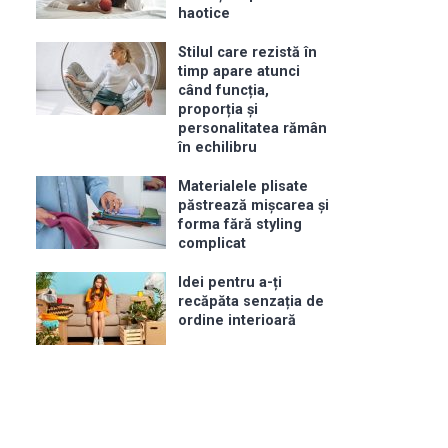
haotice
Stilul care rezistă în
timp apare atunci
când funcția,
proporția și
personalitatea rămân
în echilibru
Materialele plisate
păstrează mișcarea și
forma fără styling
complicat
Idei pentru a-ți
recăpăta senzația de
ordine interioară