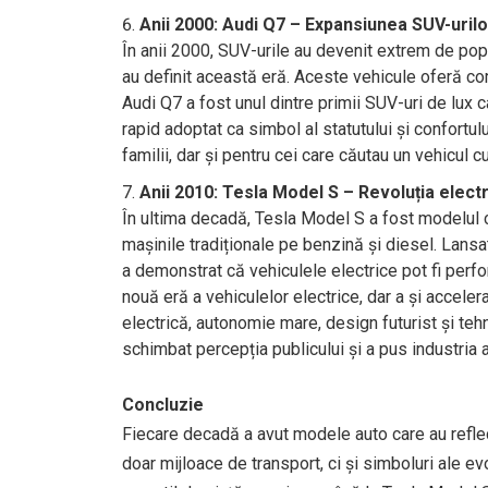
Anii 2000: Audi Q7 – Expansiunea SUV-urilor
În anii 2000, SUV-urile au devenit extrem de popu
au definit această eră. Aceste vehicule oferă com
Audi Q7 a fost unul dintre primii SUV-uri de lux 
rapid adoptat ca simbol al statutului și confortul
familii, dar și pentru cei care căutau un vehicul c
Anii 2010: Tesla Model S – Revoluția elect
În ultima decadă, Tesla Model S a fost modelul ca
mașinile tradiționale pe benzină și diesel. Lansa
a demonstrat că vehiculele electrice pot fi perfo
nouă eră a vehiculelor electrice, dar a și accele
electrică, autonomie mare, design futurist și te
schimbat percepția publicului și a pus industria 
Concluzie
Fiecare decadă a avut modele auto care au reflect
doar mijloace de transport, ci și simboluri ale ev