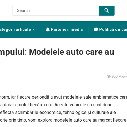
tegorii articole
Parteneri media
Politică de con
impului: Modelele auto care au
958
View
enorm, iar fiecare perioadă a avut modelele sale emblematice car
apturat spiritul fiecărei ere. Aceste vehicule nu sunt doar
reflectă schimbările economice, tehnologice și culturale ale
ătorie prin timp, vom explora modelele auto care au marcat fiecare