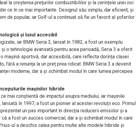
l la creșterea prețurilor combustibililor și la cerințele unei noi
din ce în ce mai importante. Designul său simplu, dar eficient, și
de popular, iar Golf-ul a continuat să fie un favorit al șoferilor
ologică și luxul accesibil
ogizate, iar BMW Seria 3, lansat în 1982, a fost un exemplu
 și o tehnologie avansată pentru acea perioadă, Seria 3 a oferit
 o mașină sportivă, dar accesibilă, care reflecta dorința clasei
to, fără a renunța la un preț prea ridicat. BMW Seria 3 a devenit
eganței moderne, dar a și schimbat modul în care lumea percepea
începuturile mașinilor hibride
 ce mai conștientă de impactul asupra mediului, iar mașinile
 lansată în 1997, a fost un pionier al acestei revoluții eco. Primul
prezentat un pas important în direcția reducerii emisiilor și a
că a fost un succes comercial, dar a și schimbat modul în care
rius-ul a deschis calea pentru multe alte modele hibride și