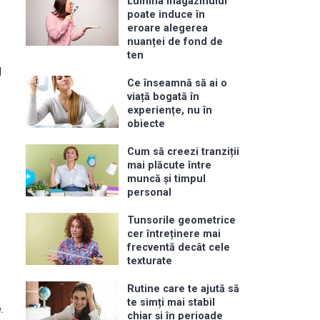
Lumina magazinului
poate induce în
eroare alegerea
nuanței de fond de
ten
d
Ce înseamnă să ai o
viață bogată în
experiențe, nu în
obiecte
Cum să creezi tranziții
mai plăcute între
muncă și timpul
personal
Tunsorile geometrice
cer întreținere mai
frecventă decât cele
texturate
Rutine care te ajută să
te simți mai stabil
.
chiar și în perioade