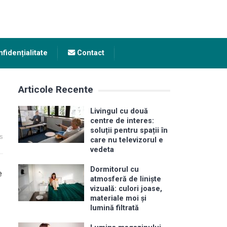
fidențialitate
Contact
Articole Recente
Livingul cu două
centre de interes:
soluții pentru spații în
s
care nu televizorul e
vedeta
Dormitorul cu
e
atmosferă de liniște
vizuală: culori joase,
materiale moi și
lumină filtrată