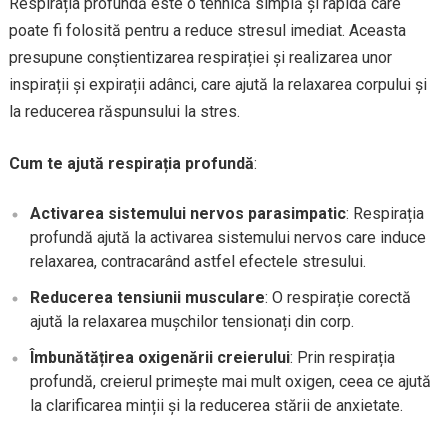
Respirația profundă este o tehnică simplă și rapidă care
poate fi folosită pentru a reduce stresul imediat. Aceasta
presupune conștientizarea respirației și realizarea unor
inspirații și expirații adânci, care ajută la relaxarea corpului și
la reducerea răspunsului la stres.
Cum te ajută respirația profundă
:
Activarea sistemului nervos parasimpatic
: Respirația
profundă ajută la activarea sistemului nervos care induce
relaxarea, contracarând astfel efectele stresului.
Reducerea tensiunii musculare
: O respirație corectă
ajută la relaxarea mușchilor tensionați din corp.
Îmbunătățirea oxigenării creierului
: Prin respirația
profundă, creierul primește mai mult oxigen, ceea ce ajută
la clarificarea minții și la reducerea stării de anxietate.