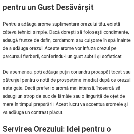
pentru un Gust Desăvârșit
Pentru a adăuga arome suplimentare orezului tău, există
câteva tehnici simple. Dacă dorești să folosești condimente,
adaugă frunze de dafin, cardamom sau cuișoare în apă înainte
de a adăuga orezul. Aceste arome vor infuza orezul pe
parcursul fierberii, conferindu-i un gust subtil și sofisticat.
De asemenea, poți adăuga puțin coriandru proaspăt tocat sau
pătrunjel pentru o notă de prospețime imediat după ce orezul
este gata. Dacă preferi o aromă mai intensă, încearcă să
adaugi un strop de suc de lămâie sau o linguriță de oțet de
mere în timpul preparării. Acest lucru va accentua aromele și
va adăuga un contrast plăcut.
Servirea Orezului: Idei pentru o