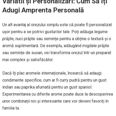
Variatii și Personalizări: Cum Să Îți
Adugi Amprenta Personală
Un alt avantaj al orezului simplu este că poate fi personalizat
ușor pentru a se potrivi gusturilor tale. Poți adăuga legume
prăjite, nuci prăjite sau semințe pentru a obține o textură și o
aromă suplimentară. De exemplu, adăugând migdale prăjite
sau semințe de susan, vei transforma orezul într-un preparat
mai complex și satisfăcător.
Dacă îți plac aromele internaționale, încearcă să adaugi
condimente specifice, cum ar fi curry pudră pentru un gust
indian sau paprika afumată pentru un gust spaniol.
Experimentarea cu diferite arome poate duce la descoperirea
unor combinații noi și interesante care vor deveni favoriți în
familia ta.