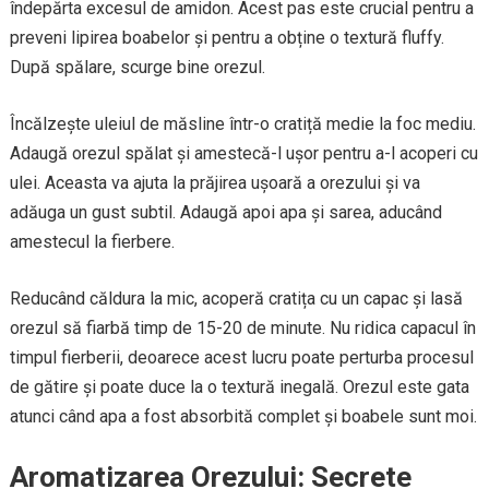
îndepărta excesul de amidon. Acest pas este crucial pentru a
preveni lipirea boabelor și pentru a obține o textură fluffy.
După spălare, scurge bine orezul.
Încălzește uleiul de măsline într-o cratiță medie la foc mediu.
Adaugă orezul spălat și amestecă-l ușor pentru a-l acoperi cu
ulei. Aceasta va ajuta la prăjirea ușoară a orezului și va
adăuga un gust subtil. Adaugă apoi apa și sarea, aducând
amestecul la fierbere.
Reducând căldura la mic, acoperă cratița cu un capac și lasă
orezul să fiarbă timp de 15-20 de minute. Nu ridica capacul în
timpul fierberii, deoarece acest lucru poate perturba procesul
de gătire și poate duce la o textură inegală. Orezul este gata
atunci când apa a fost absorbită complet și boabele sunt moi.
Aromatizarea Orezului: Secrete