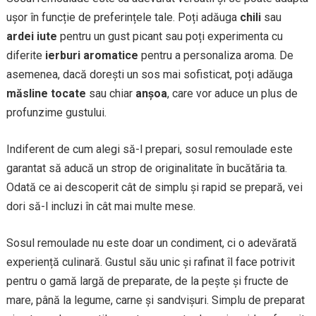
ușor în funcție de preferințele tale. Poți adăuga
chili
sau
ardei iute
pentru un gust picant sau poți experimenta cu
diferite
ierburi aromatice
pentru a personaliza aroma. De
asemenea, dacă dorești un sos mai sofisticat, poți adăuga
măsline tocate
sau chiar
anșoa
, care vor aduce un plus de
profunzime gustului.
Indiferent de cum alegi să-l prepari, sosul remoulade este
garantat să aducă un strop de originalitate în bucătăria ta.
Odată ce ai descoperit cât de simplu și rapid se prepară, vei
dori să-l incluzi în cât mai multe mese.
Sosul remoulade nu este doar un condiment, ci o adevărată
experiență culinară. Gustul său unic și rafinat îl face potrivit
pentru o gamă largă de preparate, de la pește și fructe de
mare, până la legume, carne și sandvișuri. Simplu de preparat