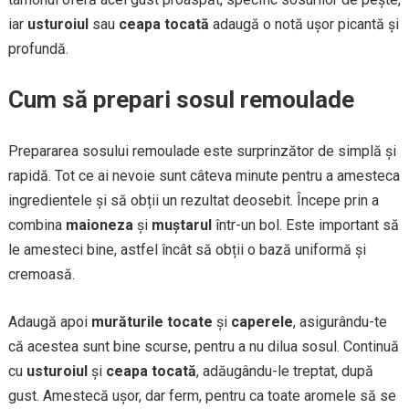
iar
usturoiul
sau
ceapa tocată
adaugă o notă ușor picantă și
profundă.
Cum să prepari sosul remoulade
Prepararea sosului remoulade este surprinzător de simplă și
rapidă. Tot ce ai nevoie sunt câteva minute pentru a amesteca
ingredientele și să obții un rezultat deosebit. Începe prin a
combina
maioneza
și
muștarul
într-un bol. Este important să
le amesteci bine, astfel încât să obții o bază uniformă și
cremoasă.
Adaugă apoi
murăturile tocate
și
caperele
, asigurându-te
că acestea sunt bine scurse, pentru a nu dilua sosul. Continuă
cu
usturoiul
și
ceapa tocată
, adăugându-le treptat, după
gust. Amestecă ușor, dar ferm, pentru ca toate aromele să se