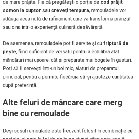
de mare prăjite. Fie că pregătești o porție de
cod prăjit
,
somon la cuptor
sau
creveți tempura
, remouladele vor
adăuga acea notă de rafinament care va transforma prânzul
sau cina într-o experiență culinară desăvârșită.
De asemenea, remouladele pot fi servite și cu
friptură de
pește
, fiind suficient de versatil pentru a echilibra atât
mâncăruri mai ușoare, cât și preparate mai bogate în gusturi.
Poți să îl servești într-un bol mic, alături de preparatul
principal, pentru a permite fiecăruia să-și ajusteze cantitatea
după preferință.
Alte feluri de mâncare care merg
bine cu remoulade
Deși sosul remoulade este frecvent folosit în combinație cu