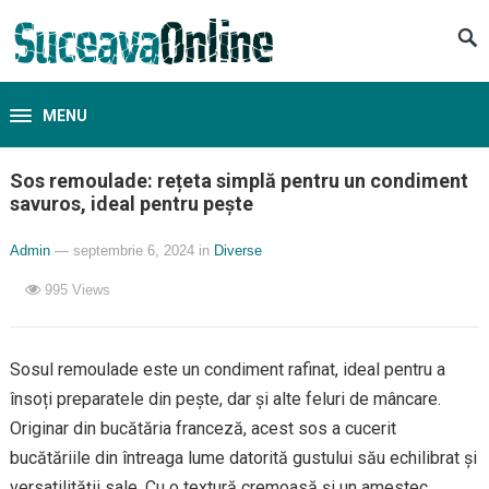
MENU
Sos remoulade: rețeta simplă pentru un condiment
savuros, ideal pentru pește
Admin
— septembrie 6, 2024
in
Diverse
995
Views
Sosul remoulade este un condiment rafinat, ideal pentru a
însoți preparatele din pește, dar și alte feluri de mâncare.
Originar din bucătăria franceză, acest sos a cucerit
bucătăriile din întreaga lume datorită gustului său echilibrat și
versatilității sale. Cu o textură cremoasă și un amestec