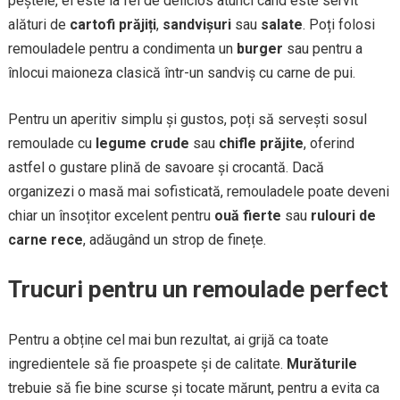
peștele, el este la fel de delicios atunci când este servit
alături de
cartofi prăjiți
,
sandvișuri
sau
salate
. Poți folosi
remouladele pentru a condimenta un
burger
sau pentru a
înlocui maioneza clasică într-un sandviș cu carne de pui.
Pentru un aperitiv simplu și gustos, poți să servești sosul
remoulade cu
legume crude
sau
chifle prăjite
, oferind
astfel o gustare plină de savoare și crocantă. Dacă
organizezi o masă mai sofisticată, remouladele poate deveni
chiar un însoțitor excelent pentru
ouă fierte
sau
rulouri de
carne rece
, adăugând un strop de finețe.
Trucuri pentru un remoulade perfect
Pentru a obține cel mai bun rezultat, ai grijă ca toate
ingredientele să fie proaspete și de calitate.
Murăturile
trebuie să fie bine scurse și tocate mărunt, pentru a evita ca