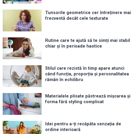
Tunsorile geometrice cer întreținere mai
frecventă decât cele texturate
Rutine care te ajută să te simți mai stabil
chiar și în perioade haotice
Stilul care rezistă în timp apare atunci
când funcția, proporția și personalitatea
rămân în echilibru
Materialele plisate păstrează mișcarea și
forma fără styling complicat
Idei pentru a-ți recăpăta senzația de
ordine interioară