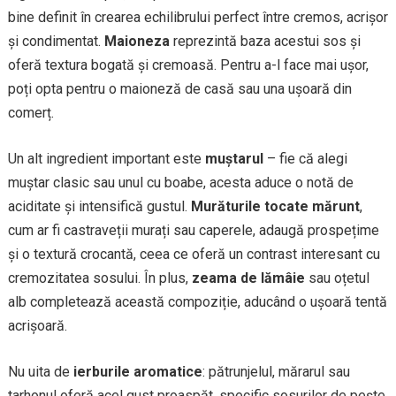
bine definit în crearea echilibrului perfect între cremos, acrișor
și condimentat.
Maioneza
reprezintă baza acestui sos și
oferă textura bogată și cremoasă. Pentru a-l face mai ușor,
poți opta pentru o maioneză de casă sau una ușoară din
comerț.
Un alt ingredient important este
muștarul
– fie că alegi
muștar clasic sau unul cu boabe, acesta aduce o notă de
aciditate și intensifică gustul.
Murăturile tocate mărunt
,
cum ar fi castraveții murați sau caperele, adaugă prospețime
și o textură crocantă, ceea ce oferă un contrast interesant cu
cremozitatea sosului. În plus,
zeama de lămâie
sau oțetul
alb completează această compoziție, aducând o ușoară tentă
acrișoară.
Nu uita de
ierburile aromatice
: pătrunjelul, mărarul sau
tarhonul oferă acel gust proaspăt, specific sosurilor de pește,