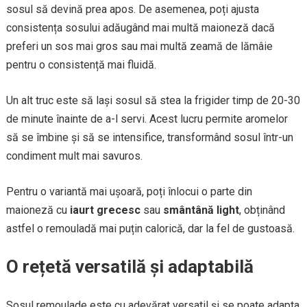
sosul să devină prea apos. De asemenea, poți ajusta
consistența sosului adăugând mai multă maioneză dacă
preferi un sos mai gros sau mai multă zeamă de lămâie
pentru o consistență mai fluidă.
Un alt truc este să lași sosul să stea la frigider timp de 20-30
de minute înainte de a-l servi. Acest lucru permite aromelor
să se îmbine și să se intensifice, transformând sosul într-un
condiment mult mai savuros.
Pentru o variantă mai ușoară, poți înlocui o parte din
maioneză cu
iaurt grecesc
sau
smântână light
, obținând
astfel o remouladă mai puțin calorică, dar la fel de gustoasă.
O rețetă versatilă și adaptabilă
Sosul remoulade este cu adevărat versatil și se poate adapta