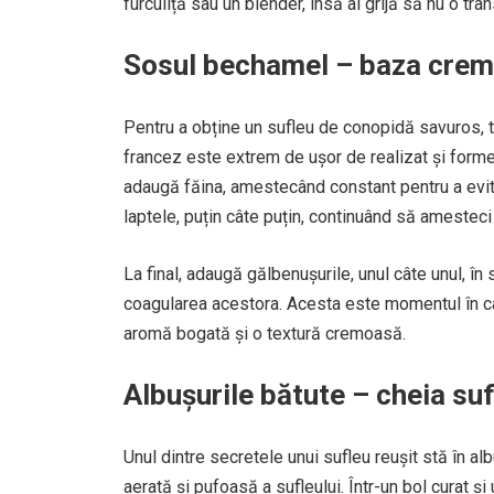
furculiță sau un blender, însă ai grijă să nu o tra
Sosul bechamel – baza cremo
Pentru a obține un sufleu de conopidă savuros, 
francez este extrem de ușor de realizat și formea
adaugă făina, amestecând constant pentru a evi
laptele, puțin câte puțin, continuând să amestec
La final, adaugă gălbenușurile, unul câte unul, în
coagularea acestora. Acesta este momentul în car
aromă bogată și o textură cremoasă.
Albușurile bătute – cheia suf
Unul dintre secretele unui sufleu reușit stă în 
aerată și pufoasă a sufleului. Într-un bol curat ș