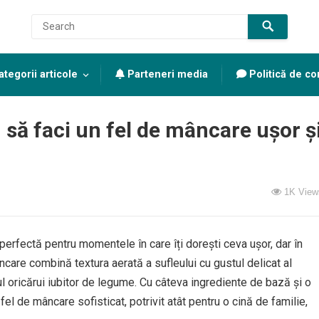
tegorii articole
Parteneri media
Politică de con
să faci un fel de mâncare ușor ș
1K
View
erfectă pentru momentele în care îți dorești ceva ușor, dar în
ncare combină textura aerată a sufleului cu gustul delicat al
ul oricărui iubitor de legume. Cu câteva ingrediente de bază și o
el de mâncare sofisticat, potrivit atât pentru o cină de familie,