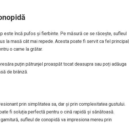
conopidă
p este încă pufos și fierbinte. Pe măsură ce se răcește, sufleul
us la masă cât mai repede. Acesta poate fi servit ca fel principal
ntru o carne la grătar.
presăra puțin pătrunjel proaspăt tocat deasupra sau poți adăuga
nsă de brânză.
sionant prin simplitatea sa, dar și prin complexitatea gustului.
ate fi soluția perfectă pentru o cină rapidă și sănătoasă.
ca garnitură, sufleul de conopidă va impresiona mereu prin