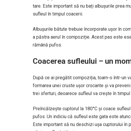
tare. Este important să nu bați albușurile prea 
sufleul în timpul coacerii.
Albușurile bătute trebuie încorporate ușor în co
a păstra aerul în compoziție. Acest pas este ese
rămână pufos.
Coacerea sufleului – un mo
După ce ai pregătit compoziția, toarn-o într-un v
formarea unei cruste ușor crocante și va preveni 
trei sferturi, deoarece sufleul va crește în timpul
Preîncălzește cuptorul la 180°C și coace sufleul
pufos. Un indiciu că sufleul este gata este atun
Este important să nu deschizi ușa cuptorului în 