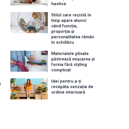
haotice
Stilul care rezistă în
timp apare atunci
când funcția,
proporția și
personalitatea rămân
în echilibru
Materialele plisate
păstrează mișcarea și
forma fără styling
complicat
Idei pentru a-ți
i
recăpăta senzația de
ordine interioară