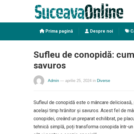
Prima pagină
Despre noi
Ca
Sufleu de conopidă: cum 
savuros
Admin
— aprilie 25, 2024
in
Diverse
Sufleul de conopidă este o mâncare delicioasă, p
același timp hrănitor și savuros. Acest fel de mâ
conopidei, creând un preparat echilibrat, pe plac
tehnică simplă, poți transforma conopida într-un f