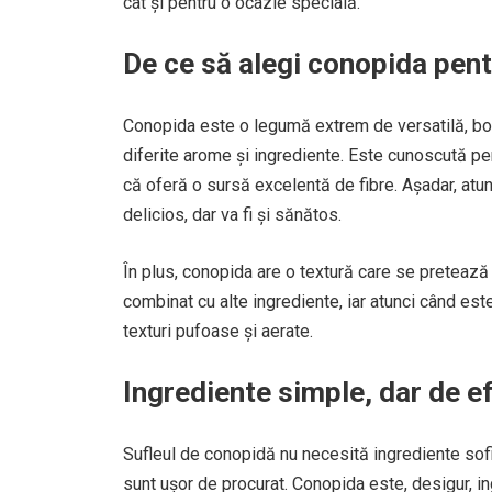
cât și pentru o ocazie specială.
De ce să alegi conopida pent
Conopida este o legumă extrem de versatilă, boga
diferite arome și ingrediente. Este cunoscută pent
că oferă o sursă excelentă de fibre. Așadar, atunc
delicios, dar va fi și sănătos.
În plus, conopida are o textură care se pretează 
combinat cu alte ingrediente, iar atunci când est
texturi pufoase și aerate.
Ingrediente simple, dar de e
Sufleul de conopidă nu necesită ingrediente sofist
sunt ușor de procurat. Conopida este, desigur, ing