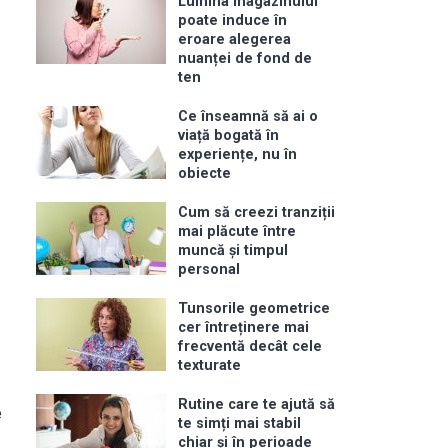
Lumina magazinului
poate induce în
eroare alegerea
nuanței de fond de
ten
Ce înseamnă să ai o
viață bogată în
experiențe, nu în
obiecte
Cum să creezi tranziții
mai plăcute între
muncă și timpul
personal
Tunsorile geometrice
cer întreținere mai
frecventă decât cele
texturate
Rutine care te ajută să
e
te simți mai stabil
chiar și în perioade