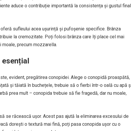
iente aduce o contribuție importantă la consistența și gustul final
 oferă sufleului acea ușurință și pufoșenie specifice. Brânza
ribuie la cremozitate. Poți folosi brânza care îți place cel mai
i moale, precum mozzarella.
 esențial
este, evident, pregătirea conopidei. Alege o conopidă proaspătă,
ată și tăiată în buchețele, trebuie să o fierbi într-o oală cu apă ș
iarbă prea mult – conopida trebuie să fie fragedă, dar nu moale,
 să se răcească ușor. Acest pas ajută la eliminarea excesului de
Dacă dorești o textură mai fină, poți pasa conopida ușor cu o