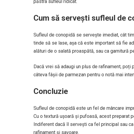
păstra sufleul ridicat.
Cum să servești sufleul de 
Sufleul de conopidă se servește imediat, cât tim
tinde să se lase, așa că este important să fie ad
alături de o salată proaspătă, sau ca garnitură pe
Dacă vrei să adaugi un plus de rafinament, poți 
câteva fâșii de parmezan pentru o notă mai inte
Concluzie
Sufleul de conopidă este un fel de mâncare impre
Cu o textură ușoară și pufoasă, acest preparat po
Indiferent dacă îl servești ca fel principal sau 
rafinament și savoare.