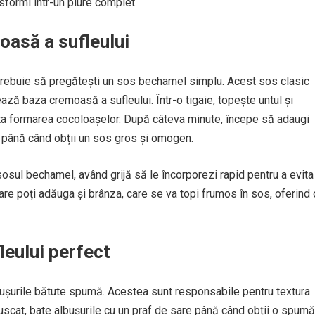
nsformi într-un piure complet.
asă a sufleului
trebuie să pregătești un sos bechamel simplu. Acest sos clasic
ză baza cremoasă a sufleului. Într-o tigaie, topește untul și
ta formarea cocoloașelor. După câteva minute, începe să adaugi
i până când obții un sos gros și omogen.
 sosul bechamel, având grijă să le încorporezi rapid pentru a evita
e poți adăuga și brânza, care se va topi frumos în sos, oferind 
leului perfect
albușurile bătute spumă. Acestea sunt responsabile pentru textura
i uscat, bate albușurile cu un praf de sare până când obții o spumă