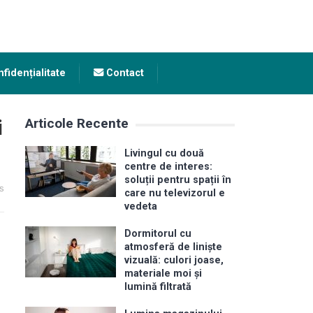
fidențialitate
Contact
i
Articole Recente
Livingul cu două
centre de interes:
soluții pentru spații în
s
care nu televizorul e
vedeta
Dormitorul cu
atmosferă de liniște
vizuală: culori joase,
materiale moi și
lumină filtrată