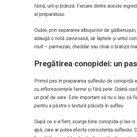
făină, unt și brânză. Fiecare dintre aceste ingred
al preparatului.
Ouăle, prin separarea albușurilor de gălbenușuri,
adaugă o notă savuroasă, iar laptele și untul cont
mult – parmezan, cheddar sau chiar o brânză ma
Pregătirea conopidei: un pas
Primul pas în prepararea sufleului de conopidă 
cu inflorescențele ferme și fără pete. Odată curăț
un praf de sare. Este important să nu o lași să f
pentru a păstra o textură plăcută în sufleu.
După ce s-a fiert, scurge bine conopida și las-o
apă, care ar putea afecta consistența sufleului. 