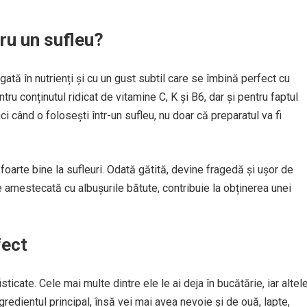
ru un sufleu?
tă în nutrienți și cu un gust subtil care se îmbină perfect cu
ru conținutul ridicat de vitamine C, K și B6, dar și pentru faptul
i când o folosești într-un sufleu, nu doar că preparatul va fi
foarte bine la sufleuri. Odată gătită, devine fragedă și ușor de
e amestecată cu albușurile bătute, contribuie la obținerea unei
fect
icate. Cele mai multe dintre ele le ai deja în bucătărie, iar altel
redientul principal, însă vei mai avea nevoie și de ouă, lapte,