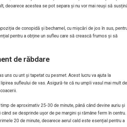
mult, deoarece acestea se pot separa și nu vor mai reuși să susțin
mpoziția de conopidă și bechamel, cu mișcări de jos în sus, pentr
nțial pentru a obține un sufleu care să crească frumos și să
ment de răbdare
as uns cu unt și tapetat cu pesmet. Acest lucru va ajuta la
lipirea sufleului de vas. Asigură-te că nu umpli vasul mai mult d
 coacerii.
 timp de aproximativ 25-30 de minute, până când devine auriu și
ci când se desprinde ușor de pe margini și rămâne ferm în centru.
primele 20 de minute, deoarece aerul cald este esențial pentru a