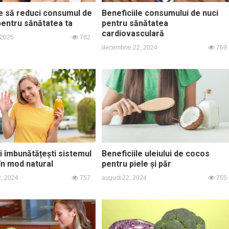
e să reduci consumul de
Beneficiile consumului de nuci
pentru sănătatea ta
pentru sănătatea
cardiovasculară
 2025
782
decembrie 22, 2024
769
i îmbunătățești sistemul
Beneficiile uleiului de cocos
în mod natural
pentru piele și păr
2, 2024
757
august 22, 2024
755