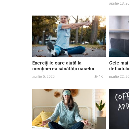
aprilie 13, 
Exercițiile care ajută la
Cele mai
menținerea sănătății oaselor
deficitul
aprilie 5, 2025
4K
martie 22, 2