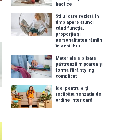
haotice
Stilul care rezistă în
timp apare atunci
când funcția,
proporția și
personalitatea rămân
în echilibru
Materialele plisate
păstrează mișcarea și
forma fără styling
complicat
Idei pentru a-ți
recăpăta senzația de
ordine interioară