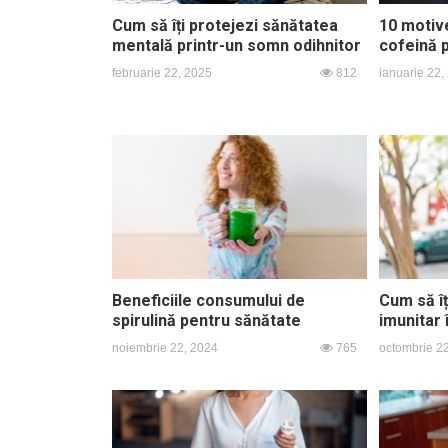
Cum să îți protejezi sănătatea
10 motiv
mentală printr-un somn odihnitor
cofeină 
februarie 22, 2025
812
ianuarie 22,
Beneficiile consumului de
Cum să îț
spirulină pentru sănătate
imunitar 
noiembrie 22, 2024
765
octombrie 2