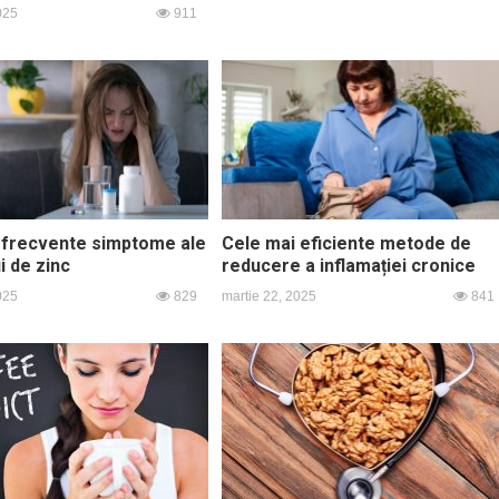
2025
911
 frecvente simptome ale
Cele mai eficiente metode de
ui de zinc
reducere a inflamației cronice
025
829
martie 22, 2025
841