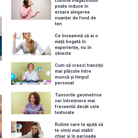
Lumina magazinului
poate induce în
eroare alegerea
nuanței de fond de
ten
Ce înseamnă să ai o
viață bogată în
experiențe, nu în
obiecte
Cum să creezi tranziții
mai plăcute între
muncă și timpul
personal
Tunsorile geometrice
cer întreținere mai
frecventă decât cele
texturate
Rutine care te ajută să
te simți mai stabil
chiar și în perioade