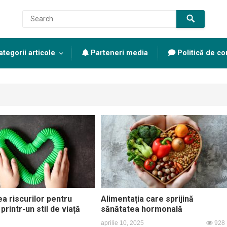
tegorii articole
Parteneri media
Politică de con
a riscurilor pentru
Alimentația care sprijină
printr-un stil de viață
sănătatea hormonală
aprilie 10, 2025
928